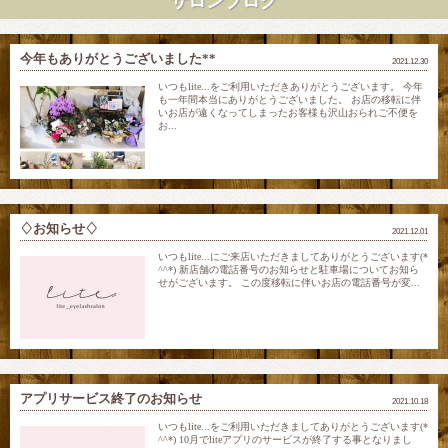
サロンブログ
今年もありがとうございました**
2021.12.30
いつもlite...をご利用いただきありがとうございます。 今年
も一年間本当にありがとうございました。 お店の移転に伴
いお店が遠くなってしまったお客様も沢山おられご不便を
お...
♢お知らせ♢
2021.12.01
いつもlite...にご来店いただきましてありがとうございます(*
^^*) 新店舗の電話番号のお知らせと駐車場についてお知ら
せがございます。 この度移転に伴いお店の電話番号が変...
アプリサービス終了のお知らせ
2021.10.18
いつもlite...をご利用いただきましてありがとうございます(*
^^*) 10月でliteアプリのサービスが終了する事となりまし