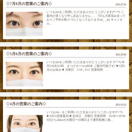
♢7月8月の営業のご案内♢
2021.07.04
いつもliteをご利用いただきありがとうございます(*^^*) ご
案内が遅くなり申し訳ありません。。 7月も大変混み合って
おりご予約が取りづらくなっておりますm(_ _)m キャンセ
ル...
♢5月6月の営業のご案内♢
2021.05.06
いつもliteをご利用いただきありがとうございます (*^^*) 本
日5/6(木)11時 まつげカールor80本 ご案内可能です! ▶︎5月6
月のお休み◀︎ 月曜日 5/18 , 6/11 営業時間 ...
♢4月の営業のご案内♢
2021.03.22
いつもlite...をご利用いただきありがとうございます(*^^*)
▶︎4月の営業案内◀︎ 定休日 月曜日 営業時間 10:00〜19:00
4月からakikoが火曜日〜日曜日まで通常勤務に復...