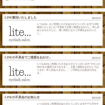
LINE復旧いたしました
2021.02.19
いつもlite...をご利用いただきありがとうございます!! LINE
復旧いたしました! 不具合で大変ご迷惑をおかけし、申し訳
ありませんでした。 遅い対応になりご不便をおかけいた
し...
LINEの不具合でご迷惑をおかけ...
2021.02.14
いつもliteをご利用いただきありがとうございます! サロンLI
NEがまだ復旧できておらず、、大変ご迷惑をおかけしてお
ります。申し訳ありません。。 ご予約などお急ぎの方は
ネ...
LINEの不具合のお知らせ
2021.02.08
いつもliteをご利用頂きありがとうございます(*^^*) 只今サ