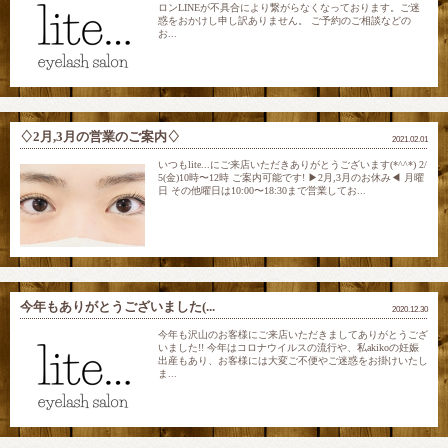
ロンLINEが不具合により繋がらなくなっております。ご迷
惑をおかけし申し訳ありません。 ご予約のご相談などの
お...
♢2月,3月の営業のご案内♢
2021.02.01
いつもlite...にご来店いただきありがとうございます(*^^*) 2/
5(金)10時〜12時 ご案内可能です! ▶︎2月,3月のお休み◀︎ 月曜
日 その他曜日は10:00〜18:30まで営業してお...
今年もありがとうございました(...
2020.12.30
今年も沢山のお客様にご来店いただきましてありがとうござ
いました!! 今年はコロナウイルスの流行や、私akikoの妊娠
出産もあり、お客様には大変ご不便やご迷惑をお掛けいたし
ま...