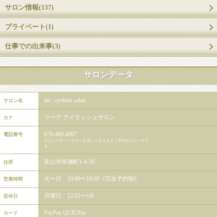
サロン情報(137)
プライベート(1)
仕事での出来事(3)
サロンデータ
lite...eyelash salon
サロン名
リーテ アイラッシュサロン
カナ
076-486-4007
電話番号
※ビューティーサロンを見たと伝えるとご予約がスムーズで
す。
富山市布瀬町1-4-59
住所
火〜日 10:00〜18:00《完全予約制》
営業時間
月曜日 12/31〜1/6
定休日
PayPay QUICPay
カード