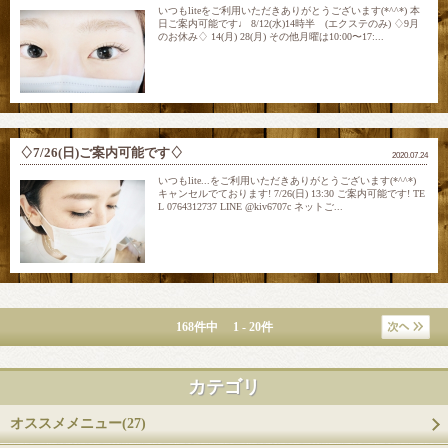
いつもliteをご利用いただきありがとうございます(*^^*) 本
日ご案内可能です♩ 8/12(水)14時半 (エクステのみ) ♢9月
のお休み♢ 14(月) 28(月) その他月曜は10:00〜17:...
♢7/26(日)ご案内可能です♢
2020.07.24
いつもlite...をご利用いただきありがとうございます(*^^*)
キャンセルでております! 7/26(日) 13:30 ご案内可能です! TE
L 0764312737 LINE @kiv6707c ネットご...
168件中 1 - 20件
カテゴリ
オススメメニュー(27)