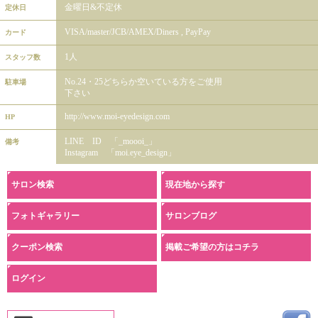
金曜日&不定休
定休日
VISA/master/JCB/AMEX/Diners , PayPay
カード
1人
スタッフ数
No.24・25どちらか空いている方をご使用
駐車場
下さい
http://www.moi-eyedesign.com
HP
LINE ID 「_moooi_」
備考
Instagram 「moi.eye_design」
サロン検索
現在地から探す
フォトギャラリー
サロンブログ
クーポン検索
掲載ご希望の方はコチラ
ログイン