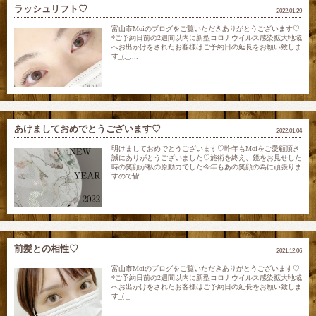
ラッシュリフト♡
2022.01.29
富山市Moiのブログをご覧いただきありがとうございます♡
*ご予約日前の2週間以内に新型コロナウイルス感染拡大地域
へお出かけをされたお客様はご予約日の延長をお願い致しま
す_(._....
あけましておめでとうございます♡
2022.01.04
明けましておめでとうございます♡昨年もMoiをご愛顧頂き
誠にありがとうございました♡施術を終え、鏡をお見せした
時の笑顔が私の原動力でした今年もあの笑顔の為に頑張りま
すので皆...
前髪との相性♡
2021.12.06
富山市Moiのブログをご覧いただきありがとうございます♡
*ご予約日前の2週間以内に新型コロナウイルス感染拡大地域
へお出かけをされたお客様はご予約日の延長をお願い致しま
す_(._....