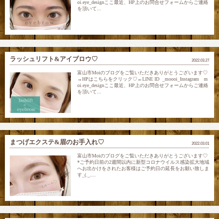
oi.eye_designここ最近、HP上のお問合せフォームからご連絡
を頂いて...
ラッシュリフト&アイブロウ♡
2022.03.27
富山市Moiのブログをご覧いただきありがとうございます♡
→HPはこちらをクリック♡←LINE ID _moooi_Instagram m
oi.eye_designここ最近、HP上のお問合せフォームからご連絡
を頂いて...
まつげエクステ&眉のお手入れ♡
2022.03.01
富山市Moiのブログをご覧いただきありがとうございます♡
*ご予約日前の2週間以内に新型コロナウイルス感染拡大地域
へお出かけをされたお客様はご予約日の延長をお願い致しま
す_(._....