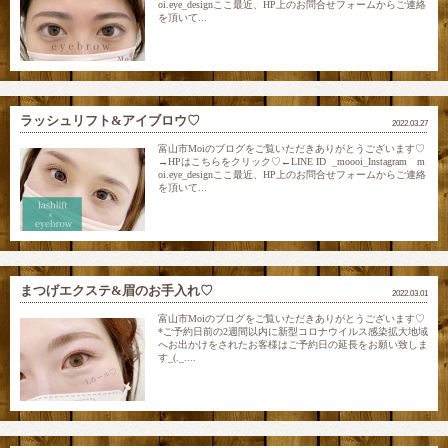
oi.eye_designここ最近、HP上のお問合せフォームからご連絡
を頂いて...
ラッシュリフト&アイブロウ♡
2022.03.27
富山市Moiのブログをご覧いただきありがとうございます♡
→HPはこちらをクリック♡←LINE ID _moooi_Instagram m
oi.eye_designここ最近、HP上のお問合せフォームからご連絡
を頂いて...
まつげエクステ&眉のお手入れ♡
2022.03.01
富山市Moiのブログをご覧いただきありがとうございます♡
*ご予約日前の2週間以内に新型コロナウイルス感染拡大地域
へお出かけをされたお客様はご予約日の延長をお願い致しま
す_(._....