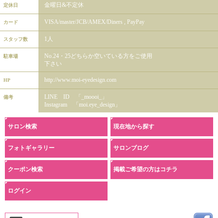
金曜日&不定休
定休日
VISA/master/JCB/AMEX/Diners , PayPay
カード
1人
スタッフ数
No.24・25どちらか空いている方をご使用
駐車場
下さい
http://www.moi-eyedesign.com
HP
LINE ID 「_moooi_」
備考
Instagram 「moi.eye_design」
サロン検索
現在地から探す
フォトギャラリー
サロンブログ
クーポン検索
掲載ご希望の方はコチラ
ログイン