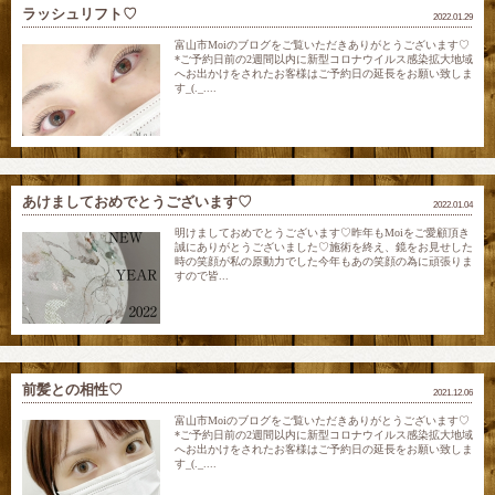
ラッシュリフト♡
2022.01.29
富山市Moiのブログをご覧いただきありがとうございます♡
*ご予約日前の2週間以内に新型コロナウイルス感染拡大地域
へお出かけをされたお客様はご予約日の延長をお願い致しま
す_(._....
あけましておめでとうございます♡
2022.01.04
明けましておめでとうございます♡昨年もMoiをご愛顧頂き
誠にありがとうございました♡施術を終え、鏡をお見せした
時の笑顔が私の原動力でした今年もあの笑顔の為に頑張りま
すので皆...
前髪との相性♡
2021.12.06
富山市Moiのブログをご覧いただきありがとうございます♡
*ご予約日前の2週間以内に新型コロナウイルス感染拡大地域
へお出かけをされたお客様はご予約日の延長をお願い致しま
す_(._....