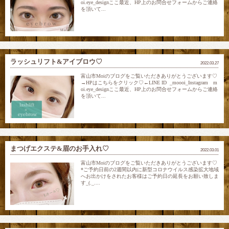
oi.eye_designここ最近、HP上のお問合せフォームからご連絡
を頂いて...
ラッシュリフト&アイブロウ♡
2022.03.27
富山市Moiのブログをご覧いただきありがとうございます♡
→HPはこちらをクリック♡←LINE ID _moooi_Instagram m
oi.eye_designここ最近、HP上のお問合せフォームからご連絡
を頂いて...
まつげエクステ&眉のお手入れ♡
2022.03.01
富山市Moiのブログをご覧いただきありがとうございます♡
*ご予約日前の2週間以内に新型コロナウイルス感染拡大地域
へお出かけをされたお客様はご予約日の延長をお願い致しま
す_(._....