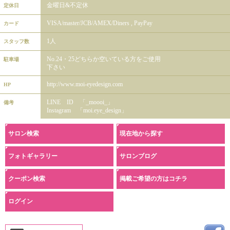
金曜日&不定休
定休日
VISA/master/JCB/AMEX/Diners , PayPay
カード
1人
スタッフ数
No.24・25どちらか空いている方をご使用
駐車場
下さい
http://www.moi-eyedesign.com
HP
LINE ID 「_moooi_」
備考
Instagram 「moi.eye_design」
サロン検索
現在地から探す
フォトギャラリー
サロンブログ
クーポン検索
掲載ご希望の方はコチラ
ログイン