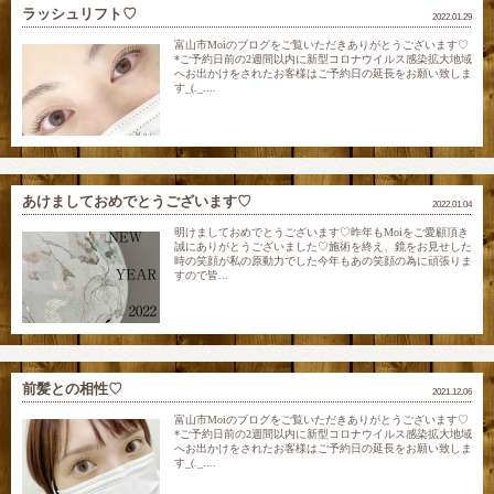
ラッシュリフト♡
2022.01.29
富山市Moiのブログをご覧いただきありがとうございます♡
*ご予約日前の2週間以内に新型コロナウイルス感染拡大地域
へお出かけをされたお客様はご予約日の延長をお願い致しま
す_(._....
あけましておめでとうございます♡
2022.01.04
明けましておめでとうございます♡昨年もMoiをご愛顧頂き
誠にありがとうございました♡施術を終え、鏡をお見せした
時の笑顔が私の原動力でした今年もあの笑顔の為に頑張りま
すので皆...
前髪との相性♡
2021.12.06
富山市Moiのブログをご覧いただきありがとうございます♡
*ご予約日前の2週間以内に新型コロナウイルス感染拡大地域
へお出かけをされたお客様はご予約日の延長をお願い致しま
す_(._....