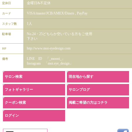
金曜日&不定休
定休日
VISA/master/JCB/AMEX/Diners , PayPay
カード
1人
スタッフ数
No.24・25どちらか空いている方をご使用
駐車場
下さい
http://www.moi-eyedesign.com
HP
LINE ID 「_moooi_」
備考
Instagram 「moi.eye_design」
サロン検索
現在地から探す
フォトギャラリー
サロンブログ
クーポン検索
掲載ご希望の方はコチラ
ログイン