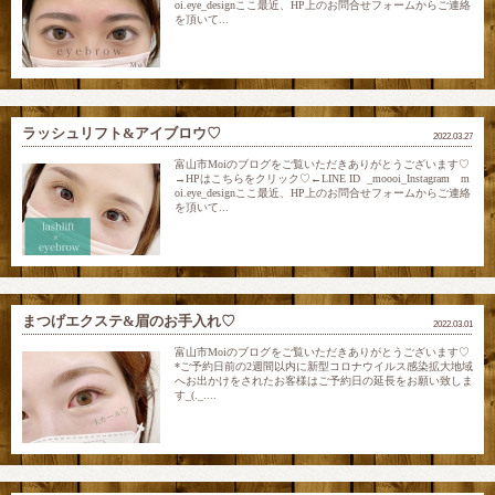
oi.eye_designここ最近、HP上のお問合せフォームからご連絡
を頂いて...
ラッシュリフト&アイブロウ♡
2022.03.27
富山市Moiのブログをご覧いただきありがとうございます♡
→HPはこちらをクリック♡←LINE ID _moooi_Instagram m
oi.eye_designここ最近、HP上のお問合せフォームからご連絡
を頂いて...
まつげエクステ&眉のお手入れ♡
2022.03.01
富山市Moiのブログをご覧いただきありがとうございます♡
*ご予約日前の2週間以内に新型コロナウイルス感染拡大地域
へお出かけをされたお客様はご予約日の延長をお願い致しま
す_(._....