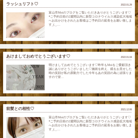
ラッシュリフト♡
2022.01.29
富山市Moiのブログをご覧いただきありがとうございます♡
*ご予約日前の2週間以内に新型コロナウイルス感染拡大地域
へお出かけをされたお客様はご予約日の延長をお願い致しま
す_(._....
あけましておめでとうございます♡
2022.01.04
明けましておめでとうございます♡昨年もMoiをご愛顧頂き
誠にありがとうございました♡施術を終え、鏡をお見せした
時の笑顔が私の原動力でした今年もあの笑顔の為に頑張りま
すので皆...
前髪との相性♡
2021.12.06
富山市Moiのブログをご覧いただきありがとうございます♡
*ご予約日前の2週間以内に新型コロナウイルス感染拡大地域
へお出かけをされたお客様はご予約日の延長をお願い致しま
す_(._....