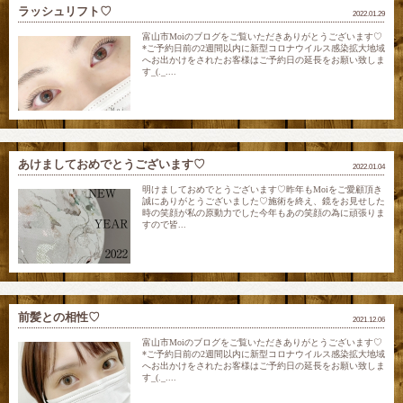
ラッシュリフト♡
2022.01.29
富山市Moiのブログをご覧いただきありがとうございます♡
*ご予約日前の2週間以内に新型コロナウイルス感染拡大地域
へお出かけをされたお客様はご予約日の延長をお願い致しま
す_(._....
あけましておめでとうございます♡
2022.01.04
明けましておめでとうございます♡昨年もMoiをご愛顧頂き
誠にありがとうございました♡施術を終え、鏡をお見せした
時の笑顔が私の原動力でした今年もあの笑顔の為に頑張りま
すので皆...
前髪との相性♡
2021.12.06
富山市Moiのブログをご覧いただきありがとうございます♡
*ご予約日前の2週間以内に新型コロナウイルス感染拡大地域
へお出かけをされたお客様はご予約日の延長をお願い致しま
す_(._....