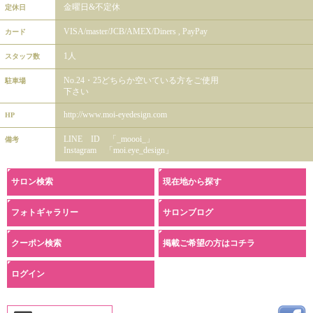
金曜日&不定休
定休日
VISA/master/JCB/AMEX/Diners , PayPay
カード
1人
スタッフ数
No.24・25どちらか空いている方をご使用
駐車場
下さい
http://www.moi-eyedesign.com
HP
LINE ID 「_moooi_」
備考
Instagram 「moi.eye_design」
サロン検索
現在地から探す
フォトギャラリー
サロンブログ
クーポン検索
掲載ご希望の方はコチラ
ログイン