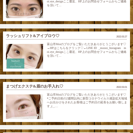
oi.eye_designここ最近、HP上のお問合せフォームからご連絡
を頂いて...
ラッシュリフト&アイブロウ♡
2022.03.27
富山市Moiのブログをご覧いただきありがとうございます♡
→HPはこちらをクリック♡←LINE ID _moooi_Instagram m
oi.eye_designここ最近、HP上のお問合せフォームからご連絡
を頂いて...
まつげエクステ&眉のお手入れ♡
2022.03.01
富山市Moiのブログをご覧いただきありがとうございます♡
*ご予約日前の2週間以内に新型コロナウイルス感染拡大地域
へお出かけをされたお客様はご予約日の延長をお願い致しま
す_(._....