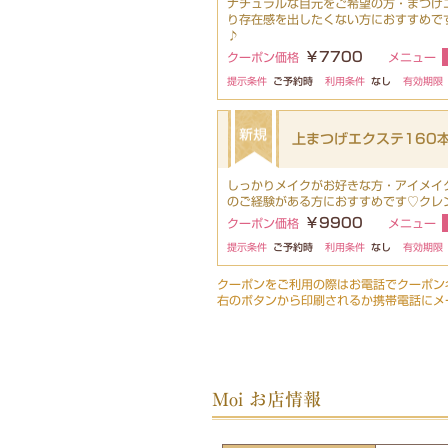
ナチュラルな目元をご希望の方・まつげ
り存在感を出したくない方におすすめで
♪
￥7700
クーポン価格
メニュー
提示条件
ご予約時
利用条件
なし
有効期限
上まつげエクステ160本
しっかりメイクがお好きな方・アイメイ
のご経験がある方におすすめです♡クレ
￥9900
クーポン価格
メニュー
提示条件
ご予約時
利用条件
なし
有効期限
クーポンをご利用の際はお電話でクーポン
右のボタンから印刷されるか携帯電話にメ
Moi お店情報