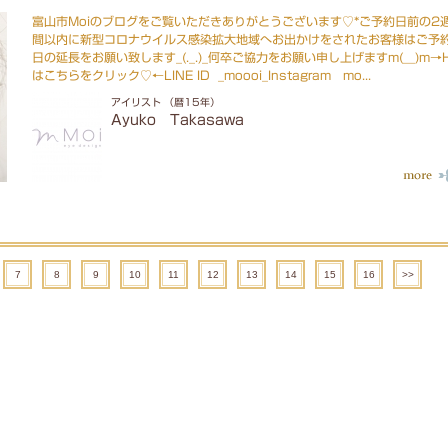
富山市Moiのブログをご覧いただきありがとうございます♡*ご予約日前の2
間以内に新型コロナウイルス感染拡大地域へお出かけをされたお客様はご予
日の延長をお願い致します_(._.)_何卒ご協力をお願い申し上げますm(__)m→
はこちらをクリック♡←LINE ID _moooi_Instagram mo...
アイリスト （暦15年）
Ayuko Takasawa
7
8
9
10
11
12
13
14
15
16
>>