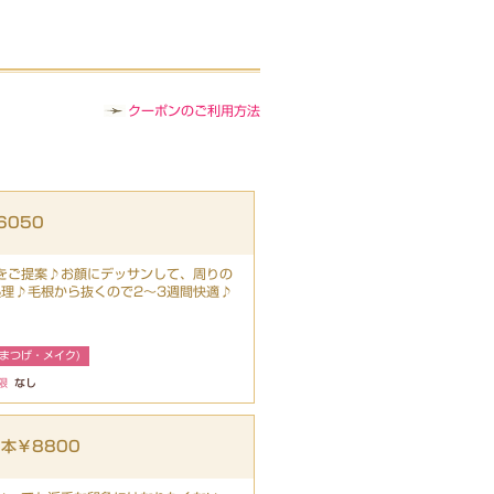
クーポンのご利用方法
6050
をご提案♪お顔にデッサンして、周りの
処理♪毛根から抜くので2～3週間快適♪
まつげ・メイク)
限
なし
本￥8800