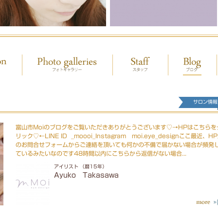
サロン情報
富山市Moiのブログをご覧いただきありがとうございます♡→HPはこちらを
リック♡←LINE ID _moooi_Instagram moi.eye_designここ最近、H
のお問合せフォームからご連絡を頂いても何かの不備で届かない場合が頻発
ているみたいなのです48時間以内にこちらから返信がない場合...
アイリスト （暦15年）
Ayuko Takasawa