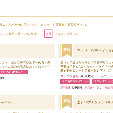
細は、リンク先の「クーポン・メニュー」画面をご確認ください。
ンに２回目以降にご来店の方
ご来店の全員の方
アイブロウデザイン￥
リフト♪エクステアレルギーの方・自
骨格や目鼻立ちから似合う眉デザイン
リューム感のある方におすすめです♡
不要な毛をWAX・カット・ツイザー
眉でお悩みの方も是非お試し下さい♡
その他まつげメニュー
￥6050
クーポン価格
メニュー
なし
その他まつげメニュー
その他メニュー(
提示条件
ご予約時
利用条件
なし
有効期
￥7700
上まつげエクステ140