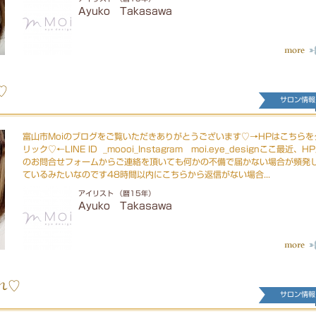
Ayuko Takasawa
♡
サロン情報
富山市Moiのブログをご覧いただきありがとうございます♡→HPはこちらを
リック♡←LINE ID _moooi_Instagram moi.eye_designここ最近、H
のお問合せフォームからご連絡を頂いても何かの不備で届かない場合が頻発
ているみたいなのです48時間以内にこちらから返信がない場合...
アイリスト （暦15年）
Ayuko Takasawa
れ♡
サロン情報