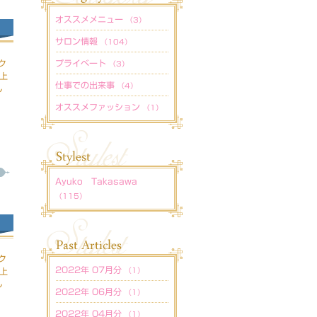
オススメメニュー
（3）
サロン情報
（104）
ク
プライベート
（3）
P上
仕事での出来事
（4）
し
オススメファッション
（1）
Ayuko Takasawa
（115）
ク
2022年 07月分
P上
（1）
し
2022年 06月分
（1）
2022年 04月分
（1）