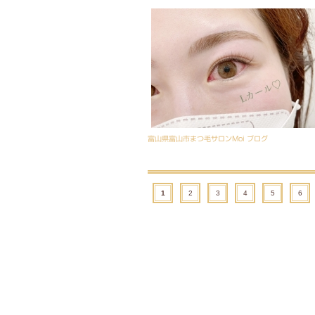
富山県富山市まつ毛サロンMoi ブログ
1
2
3
4
5
6