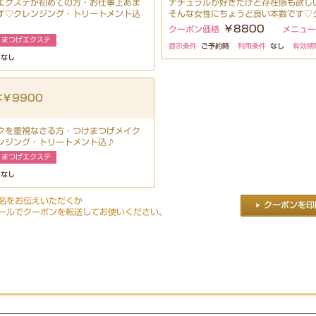
エクステが初めての方・お仕事上あま
ナチュラルが好きだけど存在感も欲し
す♡クレンジング・トリートメント込
そんな女性にちょうど良い本数です♡
￥8800
クーポン価格
メニュー
まつげエクステ
提示条件
ご予約時
利用条件
なし
有効期
なし
￥9900
クを重視なさる方・つけまつげメイク
ンジング・トリートメント込♪
まつげエクステ
なし
名をお伝えいただくか
ールでクーポンを転送してお使いください。