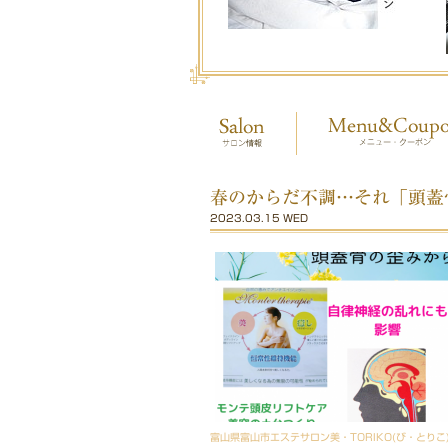
春のからだ不調…それ「頭蓋
2023.03.15 WED
富山県富山市エステサロン美・TORIKO(び・とりこ