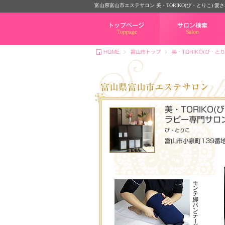
富山県富山市エステサロン 美・TORIKO(び・とりこ) 愛
トップページ
サロン検索
HOME
富山市トップ
美・TORIKO(び・
富山県富山市エステサロン
美・TORIKO
ラピー専門サロ
び・とりこ
富山市小泉町139番地