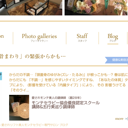
骨まわり」の緊張からかも…
健康&美容
からだの不調…「頭蓋骨のゆがみ(ズレ・たるみ)」が根っこかも…? 春は肌
からだにも 「不調…」を感じやすいタイミングですね、 「あなたの体質」
プにより、 (影響を受けている「内臓タイプ」) により、 その 影響うけてる
「そのライ...
愛されモンテ美人の調律師 （暦28年）
モンテセラピー協会優良認定スクール
講師&五行美巡り調律師
) 愛されリフト美人モンテセラピー専門サロン ブログ