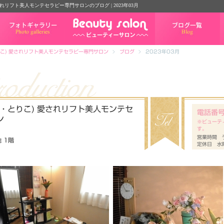
されリフト美人モンテセラピー専門サロンのブログ | 2023年03月
フォトギャラリー
ブログ一覧
とりこ) 愛されリフト美人モンテセラピー専門サロン
ブログ
2023年03月
(び・とりこ) 愛されリフト美人モンテセ
電話番
ン
※ビューテ
す。
営業時間 
 1階
定休日 水