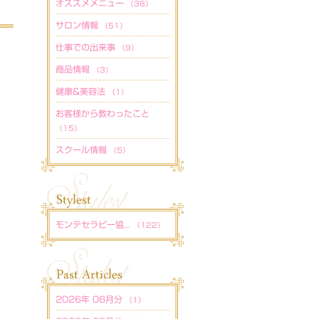
オススメメニュー
（38）
サロン情報
（51）
仕事での出来事
（9）
商品情報
（3）
健康&美容法
（1）
お客様から教わったこと
（15）
スクール情報
（5）
モンテセラピー協...
（122）
2026年 06月分
（1）