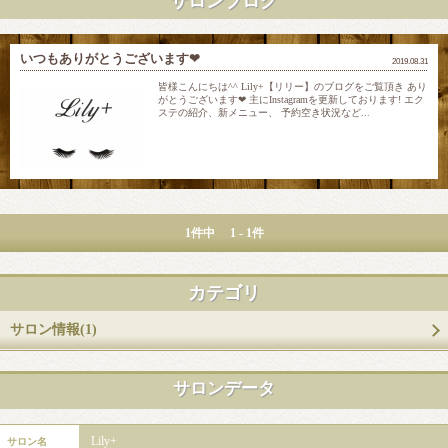
サロンブログ
いつもありがとうございます‪‪❤︎‬
2019.08.31
皆様こんにちは‪‪^^ Lily+【リリー】のブログをご覧頂き あり
がとうございます‪‪❤︎‬ 主にInstagramを更新しております! エク
ステの紹介、新メニュー、 予約空き状況など...
1件中 1 - 1件
カテゴリ
サロン情報(1)
サロンデータ
Lily+
サロン名