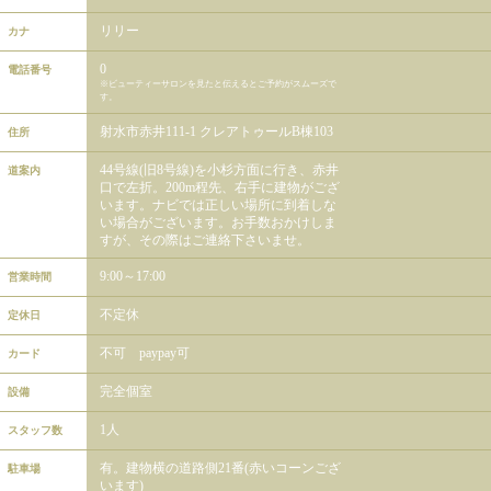
リリー
カナ
0
電話番号
※ビューティーサロンを見たと伝えるとご予約がスムーズで
す。
射水市赤井111-1 クレアトゥールB棟103
住所
44号線(旧8号線)を小杉方面に行き、赤井
道案内
口で左折。200m程先、右手に建物がござ
います。ナビでは正しい場所に到着しな
い場合がございます。お手数おかけしま
すが、その際はご連絡下さいませ。
9:00～17:00
営業時間
不定休
定休日
不可 paypay可
カード
完全個室
設備
1人
スタッフ数
有。建物横の道路側21番(赤いコーンござ
駐車場
います)