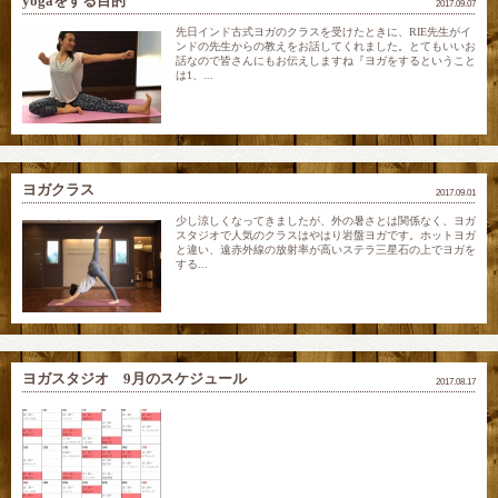
yogaをする目的
2017.09.07
先日インド古式ヨガのクラスを受けたときに、RIE先生がイ
ンドの先生からの教えをお話してくれました。とてもいいお
話なので皆さんにもお伝えしますね『ヨガをするということ
は1、...
ヨガクラス
2017.09.01
少し涼しくなってきましたが、外の暑さとは関係なく、ヨガ
スタジオで人気のクラスはやはり岩盤ヨガです。ホットヨガ
と違い、遠赤外線の放射率が高いステラ三星石の上でヨガを
する...
ヨガスタジオ 9月のスケジュール
2017.08.17