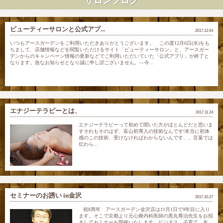
サロンブログ
ビューティーサロンと公式アプ...
2017.12.04
いつもアースガーデンをご利用いただきありがとうございます。 この度12月6日(水)をも
ちまして、店舗情報などを閲覧いただけるサイト「ビューティーサロン」と、アースガー
デンからのキャンペーン情報の更新などでご利用いただいていた「公式アプリ」が終了と
なります。急なお知らせとなり誠に申し訳ございません。―今...
エナジーテラピーとは、
2017.11.24
エナジーテラピーって初めて聞いた方がほとんどだと思いま
すそれもそのはず、富山初導入の技術なんです!本当に初体
感のこの技術、受けなければわからないんです、、言葉では
伝わら...
セミナーのお誘い in金沢
2017.10.27
祝8周年 アースガーデン金沢店は11月1日で9年目に入り
ます。そこで京都より元心療内科医師の黒丸尊治先生をお招
きしてセミナーを開催いたします。ビジネス、子育て、友