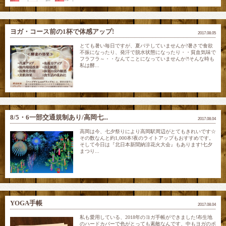
ヨガ・コース前の1杯で体感アップ!
2017.08.05
とても暑い毎日ですが、夏バテしていませんか?暑さで食欲
不振になったり、発汗で脱水状態になったり・・貧血気味で
フラフラ～・・なんてことになっていませんか?!そんな時も
私は酵...
8/5・6一部交通規制あり/高岡七...
2017.08.04
高岡は今、七夕祭りにより高岡駅周辺がとてもきれいです☆
その数なんと約1,000本!夜のライトアップもおすすめです。
そして今日は『北日本新聞納涼花火大会』もあります!七夕
まつり...
YOGA手帳
2017.08.04
私も愛用している、2018年のヨガ手帳ができました!布生地
のハードカバーで色がとっても素敵なんです、中もヨガのポ