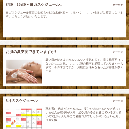
8/30 10:30～ヨガスケジュール...
2017.07.21
ヨガスケジュール変更のお知らせ8/30(水)10:30～ バレトン → ハタヨガに変更になりま
す。よろしくお願いいたします。
お肌の夏支度できていますか?
2017.07.17
暑い日が続きますねムシムシと湿気も多く、早く梅雨明けし
ないかな…と思いつつ、北陸の梅雨を満喫しております(^-^;
さて、今の季節ですが、お肌にお悩みをもったお客様が多く
ご来...
8月のスケジュール
2017.07.16
夏本番! 代謝が上がるぶん、疲労や体のだるさなど感じて
いませんか?冷房が入り 足や肩の冷えを感じている方も多
いのでは?そんな時こそ岩盤ヨガでしっかり汗をかいたり、
ヨガで体...