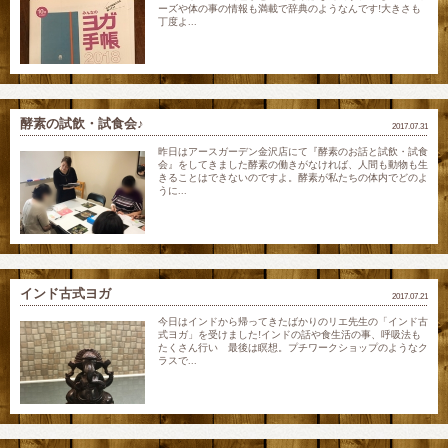
ーズや体の事の情報も満載で辞典のようなんです!大きさも
丁度よ...
酵素の試飲・試食会♪
2017.07.31
昨日はアースガーデン金沢店にて『酵素のお話と試飲・試食
会』をしてきました酵素の働きがなければ、人間も動物も生
きることはできないのですよ。酵素が私たちの体内でどのよ
うに...
インド古式ヨガ
2017.07.21
今日はインドから帰ってきたばかりのリエ先生の「インド古
式ヨガ」を受けました!インドの話や食生活の事、呼吸法も
たくさん行い 最後は瞑想。プチワークショップのようなク
ラスで...