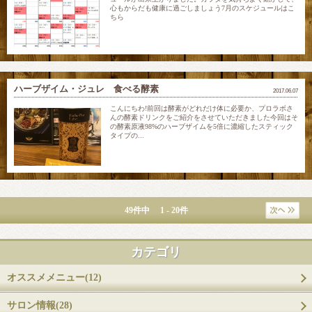
心もからだも健康に過ごしましょう7月のスケジュールはこ
ちら
ハーブザイム・ジュレ 食べる酵素
2017.06.07
こんにちわ!前回は酵素がどれだけ体に必要か、プロラボさ
んの酵素ドリンクをご紹介をさせていただきました今回はそ
の酵素原液98%のハーブザイムを5倍に濃縮したスティック
タイプの...
49件中 1 - 20件
カテゴリ
オススメメニュー(12)
サロン情報(28)