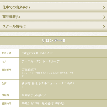
仕事での出来事(1)
商品情報(3)
スクール情報(5)
サロンデータ
earthgarden TOTAL CARE
サロン名
アースガーデン トータルケア
カナ
0766258777
電話番号
※ビューティーサロンを見たと伝えるとご予約がスムーズで
す。
新横町1番地 ホテルニューオータニ高岡2
住所
F
高岡駅から徒歩5分
道案内
10時から20時 最終受付19時30分
営業時間