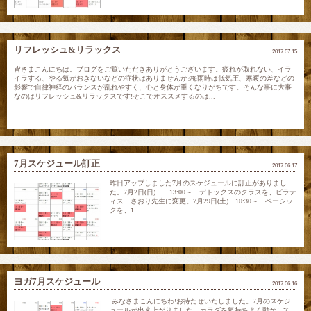
リフレッシュ&リラックス
2017.07.15
皆さまこんにちは。ブログをご覧いただきありがとうございます。疲れが取れない、イラ
イラする、やる気がおきないなどの症状はありませんか?梅雨時は低気圧、寒暖の差などの
影響で自律神経のバランスが乱れやすく、心と身体が重くなりがちです。そんな事に大事
なのはリフレッシュ&リラックスです!そこでオススメするのは...
7月スケジュール訂正
2017.06.17
昨日アップしました7月のスケジュールに訂正がありまし
た。7月2日(日) 13:00～ デトックスのクラスを、ピラテ
ィス さおり先生に変更。7月29日(土) 10:30～ ベーシッ
クを、1...
ヨガ7月スケジュール
2017.06.16
みなさまこんにちわ!お待たせいたしました。7月のスケジ
ュールが出来上がりました。カラダを気持ちよく動かして、