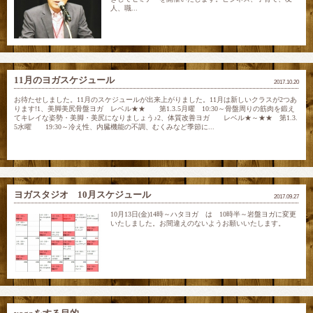
人、職...
11月のヨガスケジュール
2017.10.20
お待たせしました。11月のスケジュールが出来上がりました。11月は新しいクラスが2つあ
ります!1、美脚美尻骨盤ヨガ レベル★★ 第1.3.5月曜 10:30～骨盤周りの筋肉を鍛え
てキレイな姿勢・美脚・美尻になりましょう♪2、体質改善ヨガ レベル★～★★ 第1.3.
5水曜 19:30～冷え性、内臓機能の不調、むくみなど季節に...
ヨガスタジオ 10月スケジュール
2017.09.27
10月13日(金)14時～ハタヨガ は 10時半～岩盤ヨガに変更
いたしました。お間違えのないようお願いいたします。