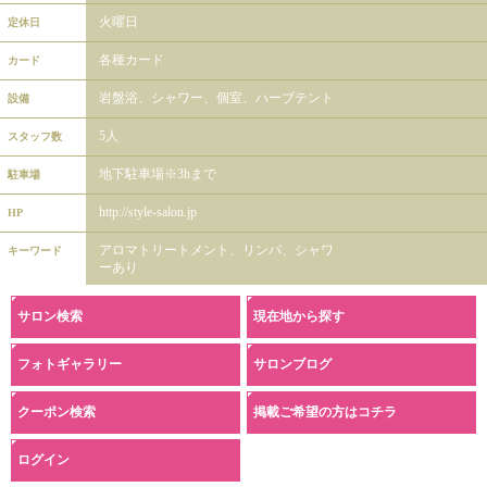
火曜日
定休日
各種カード
カード
岩盤浴、シャワー、個室、ハーブテント
設備
5人
スタッフ数
地下駐車場※3hまで
駐車場
http://style-salon.jp
HP
アロマトリートメント、リンパ、シャワ
キーワード
ーあり
サロン検索
現在地から探す
フォトギャラリー
サロンブログ
クーポン検索
掲載ご希望の方はコチラ
ログイン