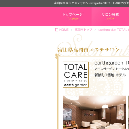
富山県高岡市エステサロン earthgarden TOTAL CAREのブ
トップページ
サロン検索
HOME
高岡市トップ
earthgarden TOTAL
富山県高岡市エステサロン
earthgarden 
アースガーデン トータル
新横町1番地 ホテル