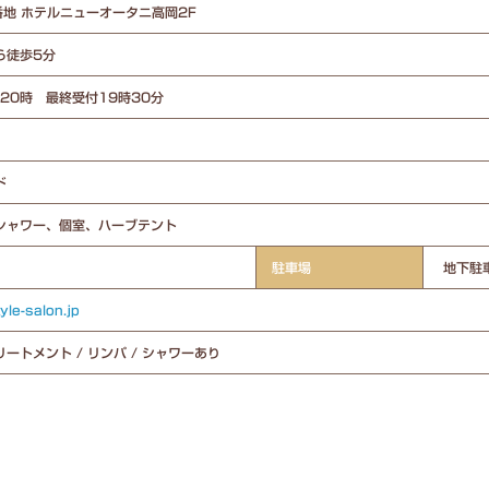
番地 ホテルニューオータニ高岡2F
ら徒歩5分
20時 最終受付19時30分
ド
シャワー、個室、ハーブテント
駐車場
地下駐
tyle-salon.jp
ートメント / リンパ / シャワーあり