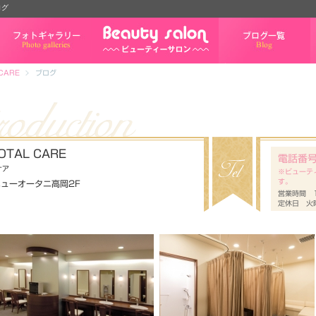
ログ
フォトギャラリー
ブログ一覧
 CARE
ブログ
TOTAL CARE
電話番
ケア
※ビューテ
す。
ニューオータニ高岡2F
営業時間 
定休日 火