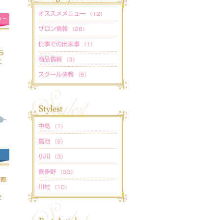
オススメメニュー
（12）
ュー
サロン情報
（28）
仕事での出来事
（1）
ら
商品情報
（3）
エ
スクール情報
（5）
中島
（1）
菖池
（2）
小川
（3）
喜多野
（33）
京都
川村
（10）
。
き