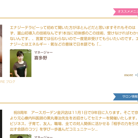
オススメメニ
エナジーテラピーって初めて聞いた方がほとんどだと思いますそれもそのは
ず、富山初導入の技術なんです!本当に初体感のこの技術、受けなければわか
ないんです、、言葉では伝わらないので一度是非受けてもらいたいのです。
ナジーとはエネルギー・氣などの意味で日本語でも「...
マネージャー
喜多野
ARE ブログ
サロン情報
祝8周年 アースガーデン金沢店は11月1日で9年目に入ります。そこで
より元心療内科医師の黒丸尊治先生をお招きしてセミナーを開催いたします
ビジネス、子育て、友人、職場、全ての対人関係に活かせる「相手の力を引
出す会話のコツ」を学び一歩進んだコミュニケーシ...
マネージャー