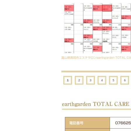
富山県高岡市エステサロンearthgarden TOTAL C
1
2
3
4
5
6
earthgarden TOTAL CA
電話番号
0766