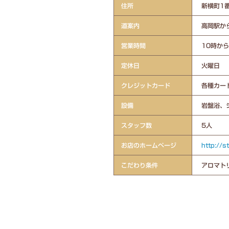
住所
新横町1
道案内
高岡駅か
営業時間
10時から
定休日
火曜日
クレジットカード
各種カー
設備
岩盤浴、
スタッフ数
5人
お店のホームページ
http://s
こだわり条件
アロマトリ