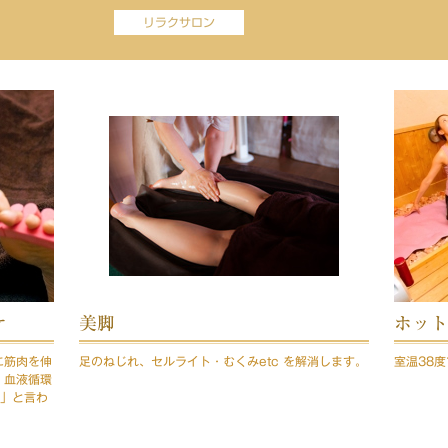
リラクサロン
ケ
美脚
ホット
に筋肉を伸
足のねじれ、セルライト・むくみetc を解消します。
室温38
。血液循環
臓」と言わ