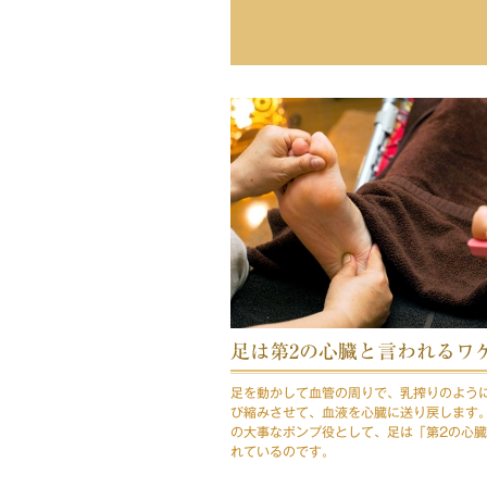
足は第2の心臓と言われるワ
足を動かして血管の周りで、乳搾りのよう
び縮みさせて、血液を心臓に送り戻します
の大事なポンプ役として、足は「第2の心
れているのです。