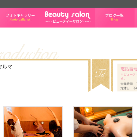
フォトギャラリー
ブログ一覧
マルマ
電話番
※ビューテ
す。
営業時間 10
定休日 不