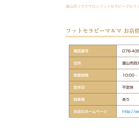
富山市リラクサロンフットセラピーマルマ 
フットセラピーマルマ お店
電話番号
076-
住所
富山市四
営業時間
10:00 -
定休日
不定休
駐車場
あり
お店のホームページ
http://