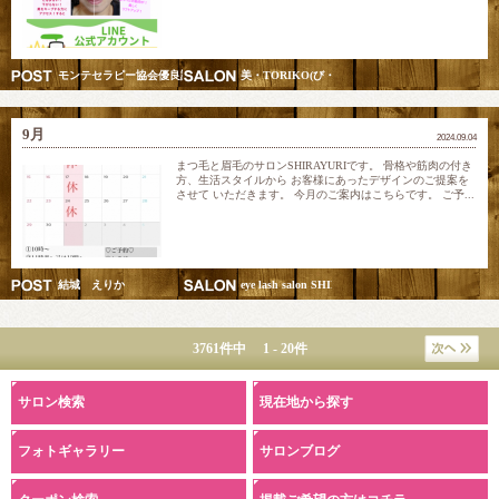
モンテセラピー協会優良認定スクール講師&五行美巡り調律師
美・TORIKO(び・とりこ) 愛されリフト美人モン
9月
2024.09.04
まつ毛と眉毛のサロンSHIRAYURIです。 骨格や筋肉の付き
方、生活スタイルから お客様にあったデザインのご提案を
させて いただきます。 今月のご案内はこちらです。 ご予...
結城 えりか
eye lash salon SHIRAYURI
3761件中 1 - 20件
サロン検索
現在地から探す
フォトギャラリー
サロンブログ