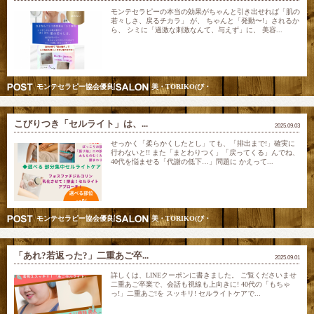
モンテセラピーの本当の効果がちゃんと引き出せれば「肌の
若々しさ、戻るチカラ」 が、 ちゃんと「発動〜!」されるか
ら、 シミに「過激な刺激なんて、与えず」に、 美容...
モンテセラピー協会優良認定スクール講師&五行美巡り調律師
美・TORIKO(び・とりこ) 愛されリフト美人モン
こびりつき「セルライト」は、...
2025.09.03
せっかく「柔らかくしたとし」ても、「排出まで!」確実に
行わないと!! また「まとわりつく」「戻ってくる」んでね、
40代を悩ませる「代謝の低下…」問題に かえって...
モンテセラピー協会優良認定スクール講師&五行美巡り調律師
美・TORIKO(び・とりこ) 愛されリフト美人モン
「あれ?若返った?」二重あご卒...
2025.09.01
詳しくは、LINEクーポンに書きました。 ご覧くださいませ
二重あご卒業で、会話も視線も上向きに! 40代の「もちゃ
っ!」二重あご!を スッキリ! セルライトケアで...