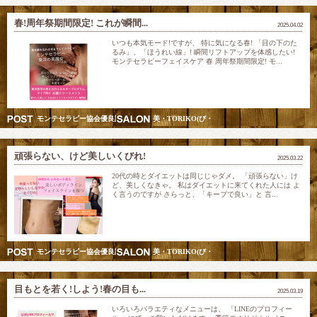
春!周年祭期間限定! これが瞬間...
2025.04.02
いつも本気モード!ですが、 特に気になる春! 「目の下のた
るみ」、「ほうれい線」! 瞬間リフトアップを体感したい!
モンテセラピーフェイスケア 春 周年祭期間限定! モ...
モンテセラピー協会優良認定スクール講師&五行美巡り調律師
美・TORIKO(び・とりこ) 愛されリフト美人モン
頑張らない、けど美しいくびれ!
2025.03.22
20代の時とダイエットは同じじゃダメ。 「頑張らない」け
ど、美しくなきゃ。 私はダイエットに来てくれた人には よ
く言うのですが さらっと、「キープで良い」と 言...
モンテセラピー協会優良認定スクール講師&五行美巡り調律師
美・TORIKO(び・とりこ) 愛されリフト美人モン
目もとを若く!しよう!春の目も...
2025.03.19
いろいろバラエティなメニューは、 「LINEのプロフィー