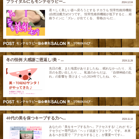
ブライダルにもモンテセラピー...
2024.12.04
若々しく美しい姿へ戻ろうとする チカラも 恒常性維持機能
(自然治癒力)の1つです。 恒常性維持機能が低下すると… 経
絡ラインに「ズレ」が出てくる、 骨格(からだ...
モンテセラピー協会優良認定スクール講師&五行美巡り調律師
美・TORIKO(び・とりこ) 愛されリフト美人モン
冬の恒例 大感謝ご恩返し!美・...
2024.11.28
先日の夜、また地震がありましたね… 眠れなかったり、 元
旦のを思い出したり…。 私達のからだは、 「自律神経の乱
れ」の影響を 受けまくった2024年でしたね、 や...
モンテセラピー協会優良認定スクール講師&五行美巡り調律師
美・TORIKO(び・とりこ) 愛されリフト美人モン
40代の美を保つキープする力へ...
2024.11.18
あなたの「美をキープする力へ」アクセスする! これが モン
テセラピー専門店の「ヘッド頭皮リフトケア」です。 本来
あるべき位置で「アクセスすること」が重要〜です♪...