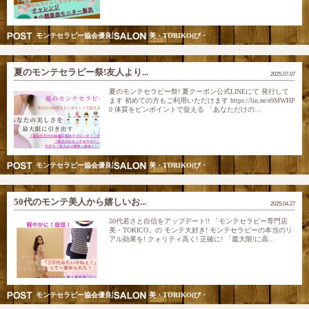
モンテセラピー協会優良認定スクール講師&五行美巡り調律師
美・TORIKO(び・とりこ) 愛されリフト美人モン
夏のモンテセラピー祭!友人より...
2025.07.07
夏のモンテセラピー祭! 夏クーポン公式LINEにて 発行して
ます 初めての方もご利用いただけます https://lin.ee/e9MWHP
0 体質をピンポイントで捉える 「あなただけの...
モンテセラピー協会優良認定スクール講師&五行美巡り調律師
美・TORIKO(び・とりこ) 愛されリフト美人モン
50代のモンテ美人から嬉しいお...
2025.04.27
50代若さと自信をアップデート!! 「モンテセラピー専門店
美・TORICO」の モンテ大好き! モンテセラピーの本当のリ
アル効果を! クォリティ高く! 正確に! 「最大限!に高...
モンテセラピー協会優良認定スクール講師&五行美巡り調律師
美・TORIKO(び・とりこ) 愛されリフト美人モン