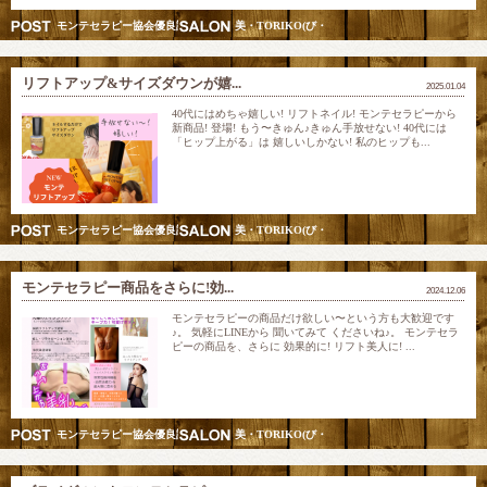
モンテセラピー協会優良認定スクール講師&五行美巡り調律師
美・TORIKO(び・とりこ) 愛されリフト美人モン
リフトアップ&サイズダウンが嬉...
2025.01.04
40代にはめちゃ嬉しい! リフトネイル! モンテセラピーから
新商品! 登場! もう〜きゅん♪きゅん手放せない! 40代には
「ヒップ上がる」は 嬉しいしかない! 私のヒップも...
モンテセラピー協会優良認定スクール講師&五行美巡り調律師
美・TORIKO(び・とりこ) 愛されリフト美人モン
モンテセラピー商品をさらに!効...
2024.12.06
モンテセラピーの商品だけ欲しい〜という方も大歓迎です
♪。 気軽にLINEから 聞いてみて くださいね♪。 モンテセラ
ピーの商品を、さらに 効果的に! リフト美人に! ...
モンテセラピー協会優良認定スクール講師&五行美巡り調律師
美・TORIKO(び・とりこ) 愛されリフト美人モン