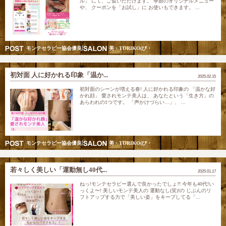
ル」 にて、ご覧いただけます。 季節のオリジナルメニュー
や、 クーポンを「お試し」に お使いもできます。 ...
モンテセラピー協会優良認定スクール講師&五行美巡り調律師
美・TORIKO(び・とりこ) 愛されリフト美人モン
初対面 人に好かれる印象「温か...
2025.02.15
初対面のシーンが増える春! 人に好かれる印象の 「温かな好
かれ顔」 愛されモンテ美人は、 あなたという「生き方」の
あらわれの1つです。 「声かけづらい…」、 ...
モンテセラピー協会優良認定スクール講師&五行美巡り調律師
美・TORIKO(び・とりこ) 愛されリフト美人モン
若々しく美しい「運動無し40代...
2025.01.17
ねっ!モンテセラピー選んで良かったでしょ?! 今年も40代!い
っくよ〜! 美しいモンテ美人の 運動なし(笑)!の じぶんのリ
フトアップする力で「美しい姿」をキープしてる「...