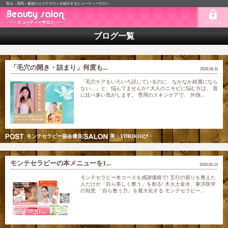
富山・高岡・砺波のエステサロンを紹介するビューティーサロン
ログイン
ブログ一覧
「毛穴の開き・詰まり」何度も...
2026.06.11
​「毛穴ケアをいろいろ試しているのに、なかなか綺麗になら
ない…」と、悩んでませんか? 大人のニキビに悩む方は、 昔
に比べ多い気がします。 専用のスキンケアで、 外側...
モンテセラピー協会優良認定スクール講師&五行美巡り調律師
美・TORIKO(び・とりこ) 愛されリフト美人モン
モンテセラピーの本メニューを1...
2026.05.14
モンテセラピー本コースを感謝価格で! 五行の巡りを整えた
人だけが「自ら美しく整う」を創る! 木火土金水、東洋医学
の知恵 「自ら整う力」を最大化する モンテセラピー...