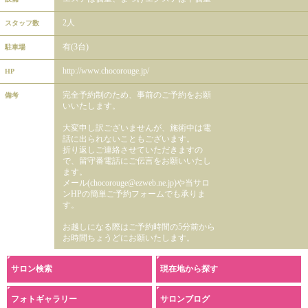
2人
スタッフ数
有(3台)
駐車場
http://www.chocorouge.jp/
HP
完全予約制のため、事前のご予約をお願
備考
いいたします。
大変申し訳ございませんが、施術中は電
話に出られないこともございます。
折り返しご連絡させていただきますの
で、留守番電話にご伝言をお願いいたし
ます。
メール(chocorouge@ezweb.ne.jp)や当サロ
ンHPの簡単ご予約フォームでも承りま
す。
お越しになる際はご予約時間の5分前から
お時間ちょうどにお願いたします。
サロン検索
現在地から探す
フォトギャラリー
サロンブログ