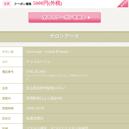
5000円(外税)
クーポン価格
サロンデータ
chocorouge ~eyelash & beauty ~
サロン名
チョコルージュ
カナ
0766-26-2663
電話番号
※ビューティーサロンを見たと伝えるとご予約がスムーズで
す。
富山県高岡市駅南3-615-2
住所
高岡駅南口より徒歩4分
道案内
10:00~20:30
営業時間
毎週水曜日
定休日
エステは個室、まつげエクステは半個室
設備