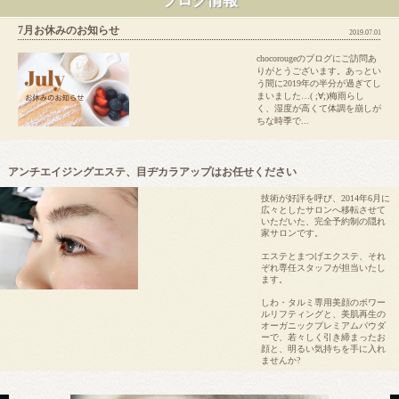
ブログ情報
7月お休みのお知らせ
2019.07.01
chocorougeのブログにご訪問あ
りがとうございます。あっとい
う間に2019年の半分が過ぎてし
まいました…( ;∀;)梅雨らし
く、湿度が高くて体調を崩しが
ちな時季で...
アンチエイジングエステ、目ヂカラアップはお任せください
技術が好評を呼び、2014年6月に
広々としたサロンへ移転させて
いただいた、完全予約制の隠れ
家サロンです。
エステとまつげエクステ、それ
ぞれ専任スタッフが担当いたし
ます。
しわ・タルミ専用美顔のボワー
ルリフティングと、美肌再生の
オーガニックプレミアムパウダ
ーで、若々しく引き締まったお
顔と、明るい気持ちを手に入れ
ませんか?