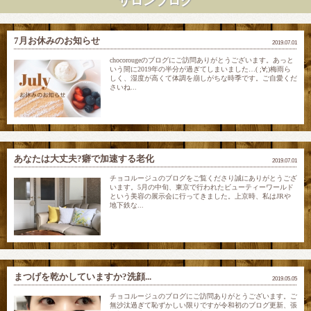
サロンブログ
7月お休みのお知らせ
2019.07.01
chocorougeのブログにご訪問ありがとうございます。あっと
いう間に2019年の半分が過ぎてしまいました…( ;∀;)梅雨ら
しく、湿度が高くて体調を崩しがちな時季です。ご自愛くだ
さいね...
あなたは大丈夫?癖で加速する老化
2019.07.01
チョコルージュのブログをご覧くださり誠にありがとうござ
います。5月の中旬、東京で行われたビューティーワールド
という美容の展示会に行ってきました。上京時、私はJRや
地下鉄な...
まつげを乾かしていますか?洗顔...
2019.05.05
チョコルージュのブログにご訪問ありがとうございます。ご
無沙汰過ぎて恥ずかしい限りですが令和初のブログ更新、張