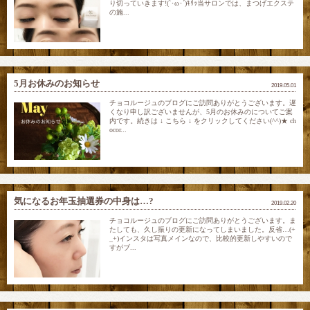
り切っていきます!(`･ω･´)ｷﾘｯ当サロンでは、まつげエクステ
の施...
5月お休みのお知らせ
2019.05.01
チョコルージュのブログにご訪問ありがとうございます。遅
くなり申し訳ございませんが、5月のお休みのについてご案
内です。続きは ↓ こちら ↓ をクリックしてください(^^)★ ch
ocor...
気になるお年玉抽選券の中身は…?
2019.02.20
チョコルージュのブログにご訪問ありがとうございます。ま
たしても、久し振りの更新になってしまいました。反省…(+
_+)インスタは写真メインなので、比較的更新しやすいので
すがブ...