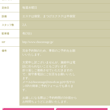
毎週水曜日
定休日
エステは個室、まつげエクステは半個室
設備
2人
スタッフ数
有(3台)
駐車場
http://www.chocorouge.jp/
HP
完全予約制のため、事前のご予約をお願
備考
いいたします。
大変申し訳ございませんが、施術中は電
話に出られないこともございます。
折り返しご連絡させていただきますの
で、留守番電話にご伝言をお願いいたし
ます。
メール(chocorouge@ezweb.ne.jp)や当サロ
ンHPの簡単ご予約フォームでも承りま
す。
お越しになる際はご予約時間の5分前から
お時間ちょうどにお願いたします。