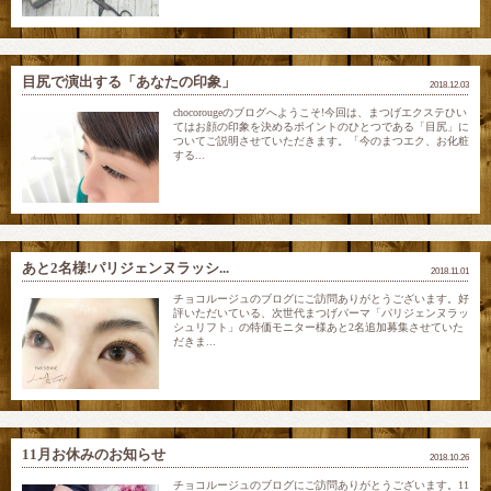
目尻で演出する「あなたの印象」
2018.12.03
chocorougeのブログへようこそ!今回は、まつげエクステひい
てはお顔の印象を決めるポイントのひとつである「目尻」に
ついてご説明させていただきます。「今のまつエク、お化粧
する...
あと2名様!パリジェンヌラッシ...
2018.11.01
チョコルージュのブログにご訪問ありがとうございます。好
評いただいている、次世代まつげパーマ「パリジェンヌラッ
シュリフト」の特価モニター様あと2名追加募集させていた
だきま...
11月お休みのお知らせ
2018.10.26
チョコルージュのブログにご訪問ありがとうございます。11