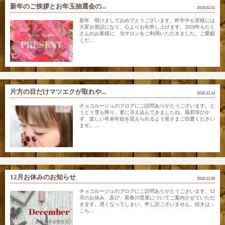
新年のご挨拶とお年玉抽選会の...
2019.01.01
新年、明けましておめでとうございます。昨年中も皆様には
大変お世話になり、心よりお礼申し上げます。2018年もたく
さんのお客様に、当サロンをご利用いただきました。ご愛顧
くだ...
片方の目だけマツエクが取れや...
2018.12.18
チョコルージュのブログにご訪問ありがとうございます。と
うとう雪も降り、更に冷え込んできましたね。風邪等ひか
ず、楽しい年末年始を迎えられるよう皆さまご自愛ください
ませ。...
12月お休みのお知らせ
2018.12.05
チョコルージュのブログにご訪問ありがとうございます。12
月のお休み、及び、新春の営業についてご案内させていただ
きます。遅くなってしまい、申し訳ございません。続きは ↓
こち...