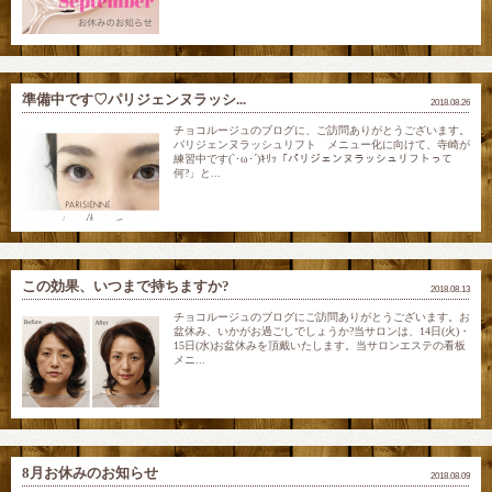
準備中です♡パリジェンヌラッシ...
2018.08.26
チョコルージュのブログに、ご訪問ありがとうございます。
パリジェンヌラッシュリフト メニュー化に向けて、寺崎が
練習中です(`･ω･´)ｷﾘｯ「パリジェンヌラッシュリフトって
何?」と...
この効果、いつまで持ちますか?
2018.08.13
チョコルージュのブログにご訪問ありがとうございます。お
盆休み、いかがお過ごしでしょうか?当サロンは、14日(火)・
15日(水)お盆休みを頂戴いたします。当サロンエステの看板
メニ...
8月お休みのお知らせ
2018.08.09