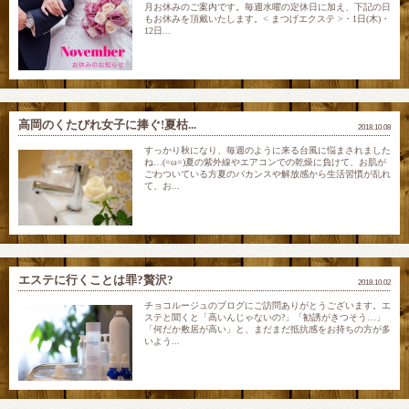
月お休みのご案内です。毎週水曜の定休日に加え、下記の日
もお休みを頂戴いたします。< まつげエクステ >・1日(木)・
12日...
高岡のくたびれ女子に捧ぐ!夏枯...
2018.10.08
すっかり秋になり、毎週のように来る台風に悩まされました
ね…(=ω=)夏の紫外線やエアコンでの乾燥に負けて、お肌が
ごわついている方夏のバカンスや解放感から生活習慣が乱れ
て、お...
エステに行くことは罪?贅沢?
2018.10.02
チョコルージュのブログにご訪問ありがとうございます。エ
ステと聞くと「高いんじゃないの?」「勧誘がきつそう…」
「何だか敷居が高い」と、まだまだ抵抗感をお持ちの方が多
いよう...