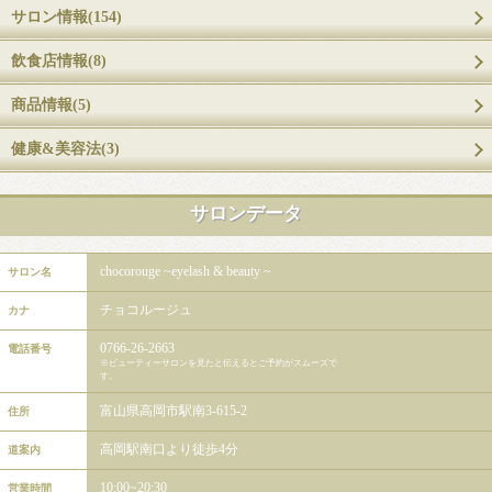
サロン情報(154)
飲食店情報(8)
商品情報(5)
健康&美容法(3)
サロンデータ
chocorouge ~eyelash & beauty ~
サロン名
チョコルージュ
カナ
0766-26-2663
電話番号
※ビューティーサロンを見たと伝えるとご予約がスムーズで
す。
富山県高岡市駅南3-615-2
住所
高岡駅南口より徒歩4分
道案内
10:00~20:30
営業時間