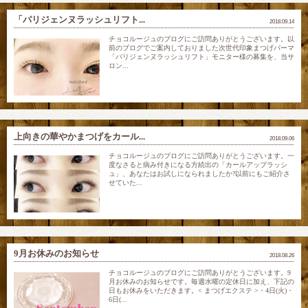
「パリジェンヌラッシュリフト...
2018.09.14
チョコルージュのブログにご訪問ありがとうございます。以
前のブログでご案内しておりました次世代印象まつげパーマ
「パリジェンヌラッシュリフト」モニター様の募集を、当サ
ロン...
上向きの華やかまつげをカール...
2018.09.06
チョコルージュのブログにご訪問ありがとうございます。一
度なさると病み付きになる方続出の「カールアップラッシ
ュ」、あなたはお試しになられましたか?以前にもご紹介さ
せていた...
9月お休みのお知らせ
2018.08.26
チョコルージュのブログにご訪問ありがとうございます。9
月お休みのお知らせです。毎週水曜の定休日に加え、下記の
日もお休みをいただきます。< まつげエクステ >・4日(火)・
6日(...