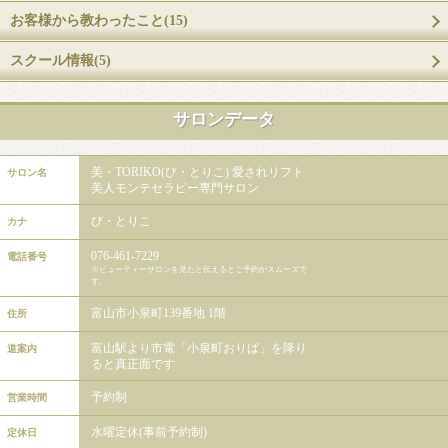
お客様から教わったこと(15)
スクール情報(5)
サロンデータ
美・TORIKO(び・とりこ) 愛されリフト
サロン名
美人モンテセラピー専門サロン
び・とりこ
カナ
076-461-7229
電話番号
※ビューティーサロンを見たと伝えるとご予約がスムーズで
す。
富山市小泉町139番地 1階
住所
富山駅より市電「小泉町おりば」を降り
道案内
ると真正面です
予約制
営業時間
水曜定休(事前予約制)
定休日