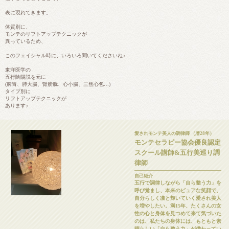
表に現れてきます。
体質別に、
モンテのリフトアップテクニックが
異っているため、
このフェイシャル時に、いろいろ聞いてくださいね♪
東洋医学の
五行陰陽説を元に
(脾胃、肺大腸、腎膀胱、心小腸、三焦心包…)
タイプ別に
リフトアップテクニックが
あります♪
愛されモンテ美人の調律師 （暦28年）
モンテセラピー協会優良認定
スクール講師&五行美巡り調
律師
自己紹介
五行で調律しながら「自ら整う力」を
呼び覚まし、本来のピュアな笑顔で、
自分らしく凛と輝いていく愛され美人
を増やしたい。 ​満15年、たくさんの女
性の心と身体を見つめて来て気づいた
のは、私たちの身体には、もともと素
晴らしい「自ら整う力」が備わってい