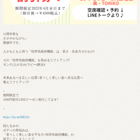
11周年祭を
ささやかながら♪
開催中です。
人がもともと持つ「恒常性維持機能」は、若さ・生命力そのもの!
その「恒常性維持機能」を高めるリフトアップ!
モンテ(上がる)セラピー(療法)!
本来あるべき正しい位置=若々しく美しい姿へ戻る位置へ
整えリフトアップ!
↓
期間限定で
1000円割引LINEクーポン発行してます!
↓
https://lin.ee/l0B2Jii
顔たるみや、
ボディの美悩みは、
「若々しく美しい姿を守る力=恒常性維持機能」が、
低下してしまうことで、