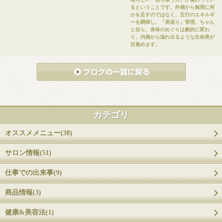
るということです。 ​外側から無理に何
かを足すのではなく、五行のエネルギ
ーを調律し、「美巡り」管理。ちゃん
と自ら、身体のめぐりは劇的に変わ
り、内側から溢れ出るような生命美が
目覚めます。
カテゴリ
オススメメニュー(38)
サロン情報(51)
仕事での出来事(9)
商品情報(3)
健康&美容法(1)