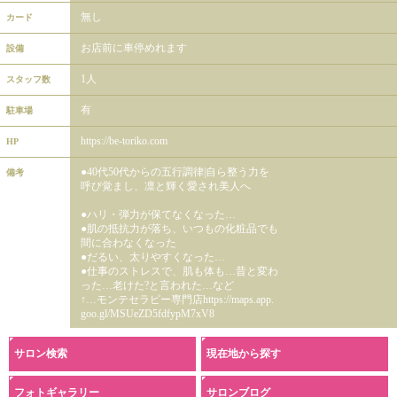
無し
カード
お店前に車停めれます
設備
1人
スタッフ数
有
駐車場
https://be-toriko.com
HP
●40代50代からの五行調律|自ら整う力を
備考
呼び覚まし、凛と輝く愛され美人へ
●ハリ・弾力が保てなくなった…
●肌の抵抗力が落ち、いつもの化粧品でも
間に合わなくなった
●だるい、太りやすくなった…
●仕事のストレスで、肌も体も…昔と変わ
った…老けた?と言われた…など
↑…モンテセラピー専門店https://maps.app.
goo.gl/MSUeZD5fdfypM7xV8
サロン検索
現在地から探す
フォトギャラリー
サロンブログ