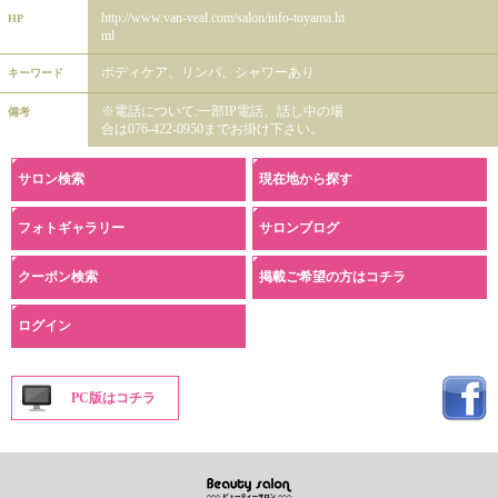
http://www.van-veal.com/salon/info-toyama.ht
HP
ml
ボディケア、リンパ、シャワーあり
キーワード
※電話について:一部IP電話、話し中の場
備考
合は076-422-0950までお掛け下さい。
サロン検索
現在地から探す
フォトギャラリー
サロンブログ
クーポン検索
掲載ご希望の方はコチラ
ログイン
PC版はコチラ