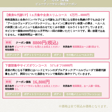
ビューティーサロン限定クーポン
【痩身&代謝UP】1ヵ月集中全身スリムコース 6万円→8800円
特殊温熱法と全身のリンパケアにより代謝を上げて気になる部分を熟練の手でもみほぐす
「アーユルヴェーダリンパドレナージュ」をメインに痩せやすい体質への導き、一人一人
の体質に合ったメニューを組み合わせてむくみや脂肪・セルライトをケアしていきます。
※ビジター価格60000円分を1ヵ月平均2～3回の体験いただくコースです。通い放題ではあ
りません。※施術時間は一例です。
8800円(税込)
クーポン価格
提示条件
ビューティーサロンを見たとお伝えください
利用条件
初回限定お一人様1回まで。
有効期限
なし
ボディケア
ボディトリートメント
ボディ
その他メニュー(エステ)
下腹部集中サイズダウンコース 51%オフ16800円
産後の気になる下腹部にはハンドとマシンのダブルアタック!アーユルヴェーダで基礎代謝
量を上げて、胴回りについた脂肪をマシンで徹底的に集中ケアしていきます。
16,800円
クーポン価格
提示条件
ビューティーサロンを見たとお伝えください
利用条件
初回限定。お一人様一回迄。
有効期限
なし
ボディケア
ボディトリートメント
ボディ
その他メニュー(リフレッシュ)
※価格は全て税込み価格となります。