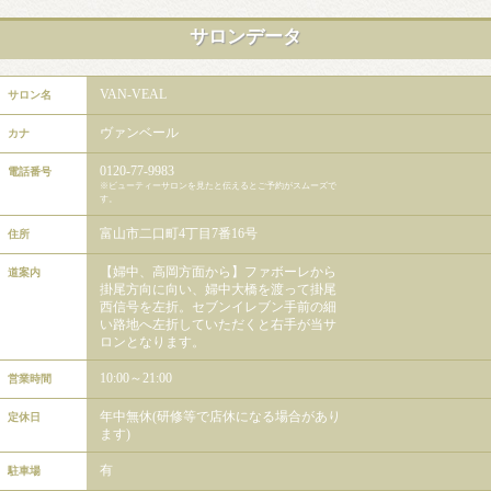
サロンデータ
VAN-VEAL
サロン名
ヴァンベール
カナ
0120-77-9983
電話番号
※ビューティーサロンを見たと伝えるとご予約がスムーズで
す。
富山市二口町4丁目7番16号
住所
【婦中、高岡方面から】ファボーレから
道案内
掛尾方向に向い、婦中大橋を渡って掛尾
西信号を左折。セブンイレブン手前の細
い路地へ左折していただくと右手が当サ
ロンとなります。
10:00～21:00
営業時間
年中無休(研修等で店休になる場合があり
定休日
ます)
有
駐車場