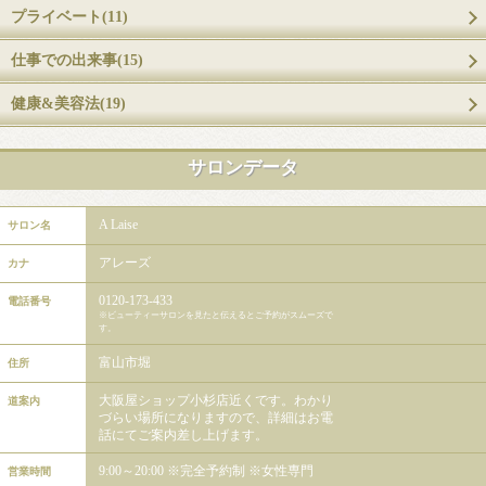
プライベート(11)
仕事での出来事(15)
健康&美容法(19)
サロンデータ
A Laise
サロン名
アレーズ
カナ
0120-173-433
電話番号
※ビューティーサロンを見たと伝えるとご予約がスムーズで
す。
富山市堀
住所
大阪屋ショップ小杉店近くです。わかり
道案内
づらい場所になりますので、詳細はお電
話にてご案内差し上げます。
9:00～20:00 ※完全予約制 ※女性専門
営業時間