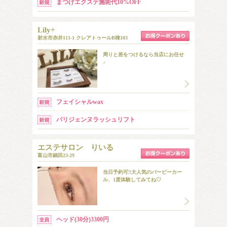
まつげエクステ施術代10%OFF
Lily+
射水市赤井111-1 クレアトゥールB棟103
周りと差をつけるなら当店にお任せ
♪
フェイシャルwax
パリジェンヌラッシュリフト
エステサロン りいる
富山市鍋田23-29
当日予約可‼大人気のバービーカー
ル、1度体験してみてね♡
ヘッド(30分)3300円