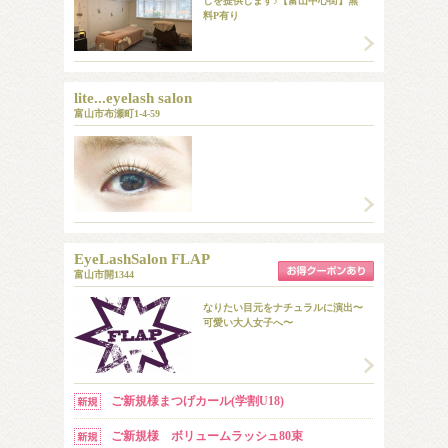
しを提供します♪【富山中心街】無
料P有り
lite...eyelash salon
富山市布瀬町1-4-59
EyeLashSalon FLAP
富山市開1344
なりたい目元をナチュラルに演出〜
可愛い大人女子へ〜
ご新規様まつげカール(学割U18)
ご新規様 ボリュームラッシュ80束