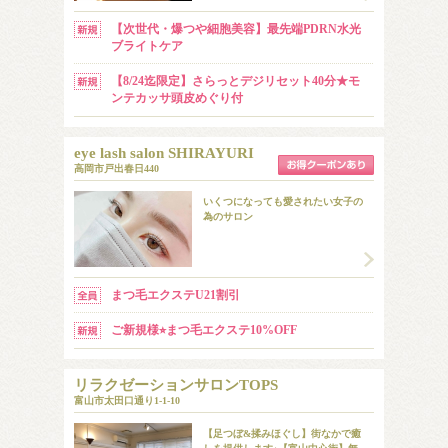
​【次世代・爆つや細胞美容】最先端PDRN水光
ブライトケア ​
​【8/24迄限定】さらっとデジリセット40分★モ
ンテカッサ頭皮めぐり付
eye lash salon SHIRAYURI
高岡市戸出春日440
いくつになっても愛されたい女子の
為のサロン
まつ毛エクステU21割引
ご新規様⭐︎まつ毛エクステ10%OFF
リラクゼーションサロンTOPS
富山市太田口通り1-1-10
【足つぼ&揉みほぐし】街なかで癒