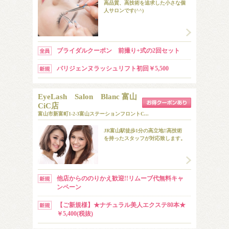
高品質、高技術を追求した小さな個
人サロンです(^^)
ブライダルクーポン 前撮り+式の2回セット
パリジェンヌラッシュリフト初回￥5,500
EyeLash Salon Blanc 富山
CiC店
富山市新富町1-2-3富山ステーションフロントC...
JR富山駅徒歩1分の高立地!!高技術
を持ったスタッフが対応致します。
他店からののりかえ歓迎!!リムーブ代無料キャ
ンペーン
【ご新規様】★ナチュラル美人エクステ80本★
￥5,400(税抜)