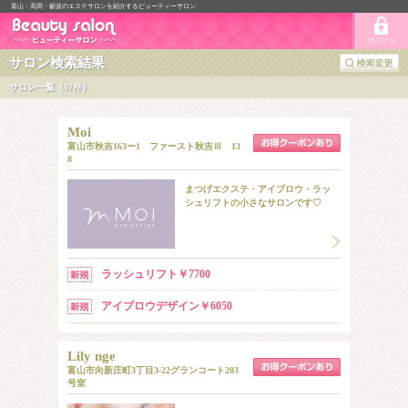
富山・高岡・砺波のエステサロンを紹介するビューティーサロン
ログイン
サロン検索結果
サロン一覧（97件）
Moi
富山市秋吉163ー1 ファースト秋吉Ⅲ 13
8
まつげエクステ・アイブロウ・ラッ
シュリフトの小さなサロンです♡
ラッシュリフト￥7700
アイブロウデザイン￥6050
Lily nge
富山市向新庄町3丁目3-22グランコート203
号室