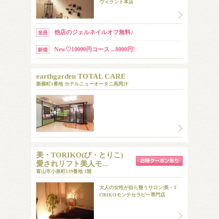
ヴィラント本店
他店のジェルネイルオフ無料♪
New♡10000円コース→8000円!
earthgarden TOTAL CARE
新横町1番地 ホテルニューオータニ高岡2F
美・TORIKO(び・とりこ)
愛されリフト美人モ...
富山市小泉町139番地 1階
​大人の女性が自ら整うサロン|美・T
ORIKOモンテセラピー専門店