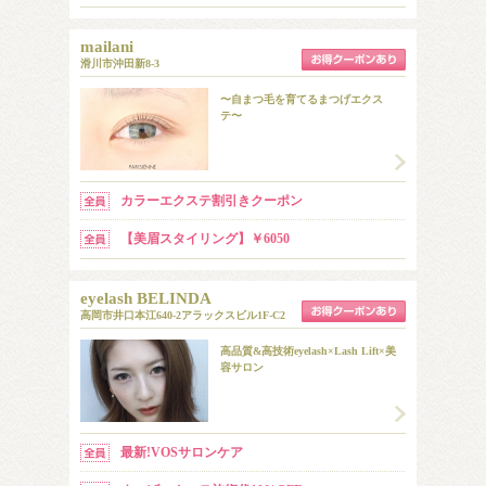
mailani
滑川市沖田新8-3
〜自まつ毛を育てるまつげエクス
テ〜
カラーエクステ割引きクーポン
【美眉スタイリング】￥6050
eyelash BELINDA
高岡市井口本江640-2アラックスビル1F-C2
高品質&高技術eyelash×Lash Lift×美
容サロン
最新!VOSサロンケア