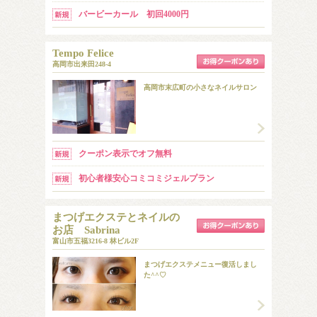
バービーカール 初回4000円
Tempo Felice
高岡市出来田248-4
高岡市末広町の小さなネイルサロン
クーポン表示でオフ無料
初心者様安心コミコミジェルプラン
まつげエクステとネイルの
お店 Sabrina
富山市五福3216-8 林ビル2F
まつげエクステメニュー復活しまし
た^^♡