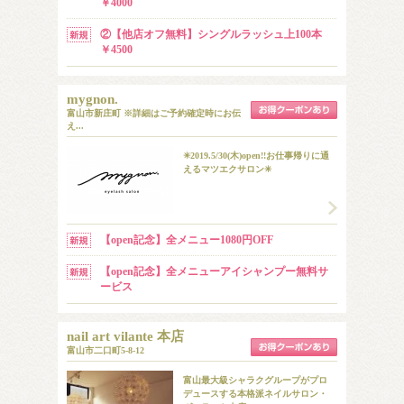
￥4000
②【他店オフ無料】シングルラッシュ上100本
￥4500
mygnon.
富山市新庄町 ※詳細はご予約確定時にお伝
え...
✳︎2019.5/30(木)open!!お仕事帰りに通
えるマツエクサロン✳︎
【open記念】全メニュー1080円OFF
【open記念】全メニューアイシャンプー無料サ
ービス
nail art vilante 本店
富山市二口町5-8-12
富山最大級シャラクグループがプロ
デュースする本格派ネイルサロン・