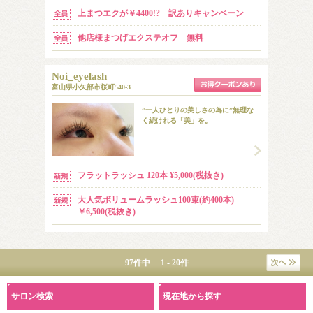
上まつエクが￥4400!? 訳ありキャンペーン
他店様まつげエクステオフ 無料
Noi_eyelash
富山県小矢部市桜町540-3
”一人ひとりの美しさの為に”無理な
く続けれる「美」を。
フラットラッシュ 120本 ¥5,000(税抜き)
大人気ボリュームラッシュ100束(約400本)
￥6,500(税抜き)
97件中 1 - 20件
サロン検索
現在地から探す