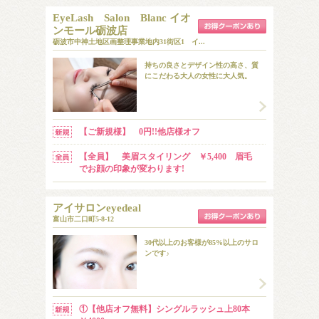
EyeLash Salon Blanc イオ
ンモール砺波店
砺波市中神土地区画整理事業地内31街区1 イ...
持ちの良さとデザイン性の高さ、質
にこだわる大人の女性に大人気。
【ご新規様】 0円!!他店様オフ
【全員】 美眉スタイリング ￥5,400 眉毛
でお顔の印象が変わります!
アイサロンeyedeal
富山市二口町5-8-12
30代以上のお客様が85%以上のサロ
ンです♪
①【他店オフ無料】シングルラッシュ上80本