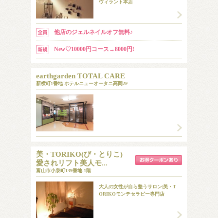
ヴィラント本店
他店のジェルネイルオフ無料♪
New♡10000円コース→8000円!
earthgarden TOTAL CARE
新横町1番地 ホテルニューオータニ高岡2F
美・TORIKO(び・とりこ)
愛されリフト美人モ...
富山市小泉町139番地 1階
​大人の女性が自ら整うサロン|美・T
ORIKOモンテセラピー専門店