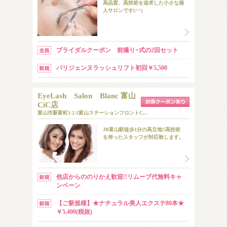
高品質、高技術を追求した小さな個
人サロンです(^^)
ブライダルクーポン 前撮り+式の2回セット
パリジェンヌラッシュリフト初回￥5,500
EyeLash Salon Blanc 富山
CiC店
富山市新富町1-2-3富山ステーションフロントC...
JR富山駅徒歩1分の高立地!!高技術
を持ったスタッフが対応致します。
他店からののりかえ歓迎!!リムーブ代無料キャ
ンペーン
【ご新規様】★ナチュラル美人エクステ80本★
￥5,400(税抜)