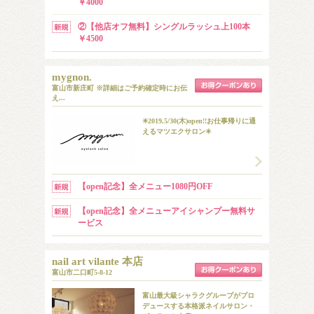
￥4000
②【他店オフ無料】シングルラッシュ上100本
￥4500
mygnon.
富山市新庄町 ※詳細はご予約確定時にお伝
え...
✳︎2019.5/30(木)open!!お仕事帰りに通
えるマツエクサロン✳︎
【open記念】全メニュー1080円OFF
【open記念】全メニューアイシャンプー無料サ
ービス
nail art vilante 本店
富山市二口町5-8-12
富山最大級シャラクグループがプロ
デュースする本格派ネイルサロン・