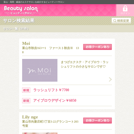
富山・高岡・砺波のエステサロンを紹介するビューティーサロン
ログイン
サロン検索結果
サロン一覧（97件）
Moi
富山市秋吉163ー1 ファースト秋吉Ⅲ 13
8
まつげエクステ・アイブロウ・ラッ
シュリフトの小さなサロンです♡
ラッシュリフト￥7700
アイブロウデザイン￥6050
Lily nge
富山市向新庄町3丁目3-22グランコート203
号室