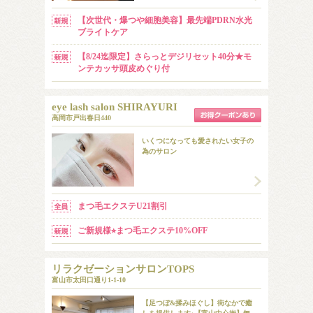
​【次世代・爆つや細胞美容】最先端PDRN水光
ブライトケア ​
​【8/24迄限定】さらっとデジリセット40分★モ
ンテカッサ頭皮めぐり付
eye lash salon SHIRAYURI
高岡市戸出春日440
いくつになっても愛されたい女子の
為のサロン
まつ毛エクステU21割引
ご新規様⭐︎まつ毛エクステ10%OFF
リラクゼーションサロンTOPS
富山市太田口通り1-1-10
【足つぼ&揉みほぐし】街なかで癒