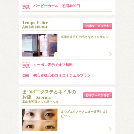
バービーカール 初回4000円
Tempo Felice
高岡市出来田248-4
高岡市末広町の小さなネイルサロン
クーポン表示でオフ無料
初心者様安心コミコミジェルプラン
まつげエクステとネイルの
お店 Sabrina
富山市五福3216-8 林ビル2F
まつげエクステメニュー復活しまし
た^^♡