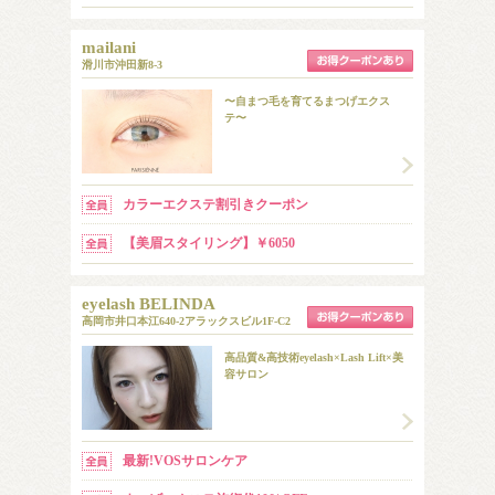
mailani
滑川市沖田新8-3
〜自まつ毛を育てるまつげエクス
テ〜
カラーエクステ割引きクーポン
【美眉スタイリング】￥6050
eyelash BELINDA
高岡市井口本江640-2アラックスビル1F-C2
高品質&高技術eyelash×Lash Lift×美
容サロン
最新!VOSサロンケア