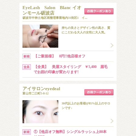
EyeLash Salon Blanc イオ
ンモール砺波店
砺波市中神土地区画整理事業地内31街区1 イ...
持ちの良さとデザイン性の高さ、質
にこだわる大人の女性に大人気。
【ご新規様】 0円!!他店様オフ
【全員】 美眉スタイリング ￥5,400 眉毛
でお顔の印象が変わります!
アイサロンeyedeal
富山市二口町5-8-12
30代以上のお客様が85%以上のサロ
ンです♪
①【他店オフ無料】シングルラッシュ上80本