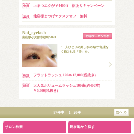
上まつエクが￥4400!? 訳ありキャンペーン
他店様まつげエクステオフ 無料
Noi_eyelash
富山県小矢部市桜町540-3
”一人ひとりの美しさの為に”無理な
く続けれる「美」を。
フラットラッシュ 120本 ¥5,000(税抜き)
大人気ボリュームラッシュ100束(約400本)
￥6,500(税抜き)
97件中 1 - 20件
サロン検索
現在地から探す