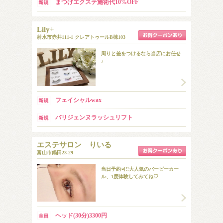
まつげエクステ施術代10%OFF
Lily+
射水市赤井111-1 クレアトゥールB棟103
周りと差をつけるなら当店にお任せ
♪
フェイシャルwax
パリジェンヌラッシュリフト
エステサロン りいる
富山市鍋田23-29
当日予約可‼大人気のバービーカー
ル、1度体験してみてね♡
ヘッド(30分)3300円