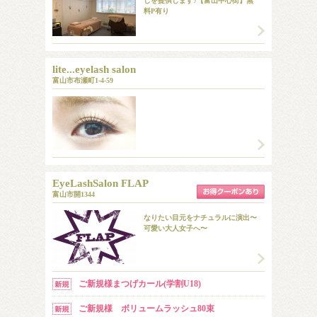
しを提供します♪【富山中心街】無
料P有り
lite...eyelash salon
富山市布瀬町1-4-59
EyeLashSalon FLAP
富山市開1344
なりたい目元をナチュラルに演出〜
可愛い大人女子へ〜
ご新規様まつげカール(学割U18)
ご新規様 ボリュームラッシュ80束