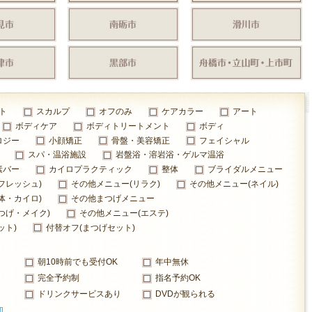
ト
スカルプ
オフのみ
ケアカラー
アート
ボディケア
ボディトリートメント
ボディ
ロジー
小顔矯正
骨盤・美容矯正
フェイシャル
スパ・温浴施設
岩盤浴・溶岩浴・ゲルマ温浴
素バー
カイロプラクティック
整体
ブライダルメニュー
フレッシュ)
その他メニュー(リラク)
その他メニュー(ネイル)
体・カイロ)
その他まつげメニュー
つげ・メイク)
その他メニュー(エステ)
ット)
付替オフ(まつげセット)
朝10時前でも受付OK
年中無休
完全予約制
指名予約OK
ドリンクサービスあり
DVDが観られる
加