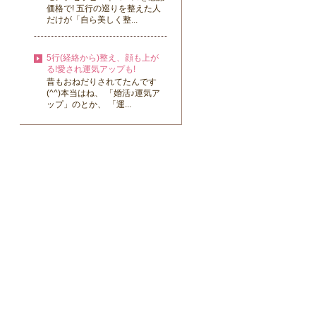
価格で! 五行の巡りを整えた人
だけが「自ら美しく整...
5行(経絡から)整え、顔も上が
る!愛され運気アップも!
昔もおねだりされてたんです
(⁠^⁠^⁠)本当はね、 「婚活♪運気ア
ップ」のとか、 「運...