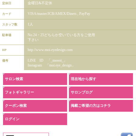
金曜日&不定休
定休日
VISA/master/JCB/AMEX/Diners , PayPay
カード
1人
スタッフ数
No.24・25どちらか空いている方をご使用
駐車場
下さい
http://www.moi-eyedesign.com
HP
LINE ID 「_moooi_」
備考
Instagram 「moi.eye_design」
サロン検索
現在地から探す
フォトギャラリー
サロンブログ
クーポン検索
掲載ご希望の方はコチラ
ログイン