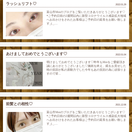
ラッシュリフト♡
2022.01.29
富山市Moiのブログをご覧いただきありがとうございます♡
*ご予約日前の2週間以内に新型コロナウイルス感染拡大地域
へお出かけをされたお客様はご予約日の延長をお願い致しま
す_(._....
あけましておめでとうございます♡
2022.01.04
明けましておめでとうございます♡昨年もMoiをご愛顧頂き
誠にありがとうございました♡施術を終え、鏡をお見せした
時の笑顔が私の原動力でした今年もあの笑顔の為に頑張りま
すので皆...
前髪との相性♡
2021.12.06
富山市Moiのブログをご覧いただきありがとうございます♡
*ご予約日前の2週間以内に新型コロナウイルス感染拡大地域
へお出かけをされたお客様はご予約日の延長をお願い致しま
す_(._....