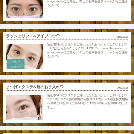
oi.eye_designここ最近、HP上のお問合せフォームからご連絡
を頂いて...
ラッシュリフト&アイブロウ♡
2022.03.27
富山市Moiのブログをご覧いただきありがとうございます♡
→HPはこちらをクリック♡←LINE ID _moooi_Instagram m
oi.eye_designここ最近、HP上のお問合せフォームからご連絡
を頂いて...
まつげエクステ&眉のお手入れ♡
2022.03.01
富山市Moiのブログをご覧いただきありがとうございます♡
*ご予約日前の2週間以内に新型コロナウイルス感染拡大地域
へお出かけをされたお客様はご予約日の延長をお願い致しま
す_(._....