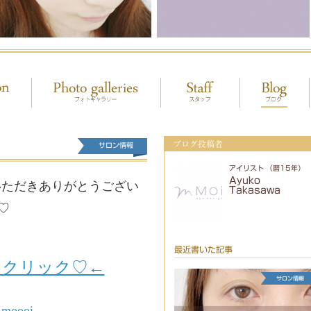
ブログ投稿者
サロン情報
アイリスト （暦15年）
Ayuko
いただきありがとうござい
Takasawa
♡
最近書いた記事
をクリック♡←
_moooi_