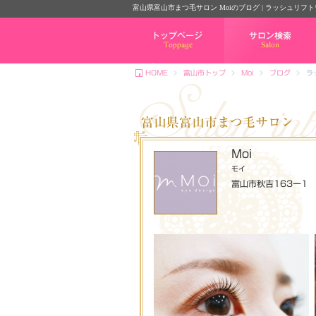
富山県富山市まつ毛サロン Moiのブログ | ラッシュリフト
トップページ
サロン検索
HOME
富山市トップ
Moi
ブログ
ラ
富山県富山市まつ毛サロン
Moi
モイ
富山市秋吉163ー1