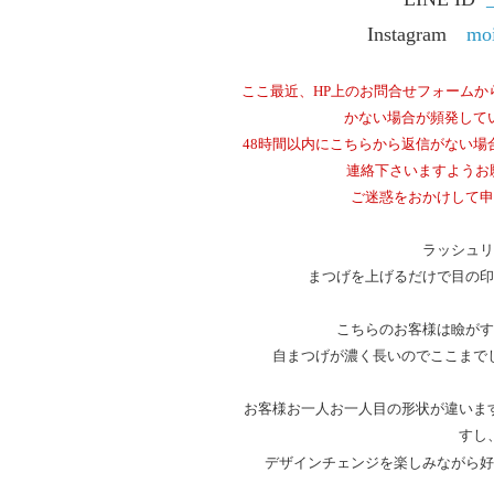
Instagram
moi
ここ最近、HP上のお問合せフォームか
かない場合が頻発して
48時間以内にこちらから返信がない場
連絡下さいますようお願い
サロン情報
ご迷惑をおかけして申
ラッシュリ
まつげを上げるだけで目の印
こちらのお客様は瞼がす
自まつげが濃く長いのでここまで
お客様お一人お一人目の形状が違いま
すし
デザインチェンジを楽しみながら好