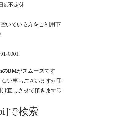
金曜日&不定休
か空いている方をご利用下
い
91-6001
amのDM
がスムーズです
れない事もございますが手
掛け直しさせて頂きます♡
oi]で検索