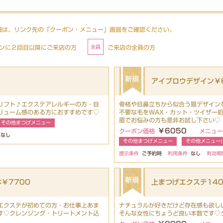
細は、リンク先の「クーポン・メニュー」画面をご確認ください。
ンに２回目以降にご来店の方
ご来店の全員の方
アイブロウデザイン￥
リフト♪エクステアレルギーの方・自
骨格や目鼻立ちから似合う眉デザイン
リューム感のある方におすすめです♡
不要な毛をWAX・カット・ツイザー
眉でお悩みの方も是非お試し下さい♡
その他まつげメニュー
￥6050
クーポン価格
メニュー
なし
その他まつげメニュー
その他メニュー(
提示条件
ご予約時
利用条件
なし
有効期
￥7700
上まつげエクステ140
エクステが初めての方・お仕事上あま
ナチュラルが好きだけど存在感も欲し
す♡クレンジング・トリートメント込
そんな女性にちょうど良い本数です♡