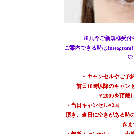
※只今ご新規様受付停
ご案内できる時はInstagr
♡
～キャンセルやご予
・前日18時以降のキャン
￥2000を頂
・当日キャンセル×2回 →
頂き、当日に空きがある時
きま