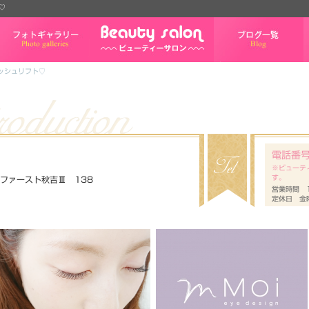
♡
フォトギャラリー
ブログ一覧
ッシュリフト♡
電話番
※ビューテ
す。
 ファースト秋吉Ⅲ 138
営業時間 1
定休日 金