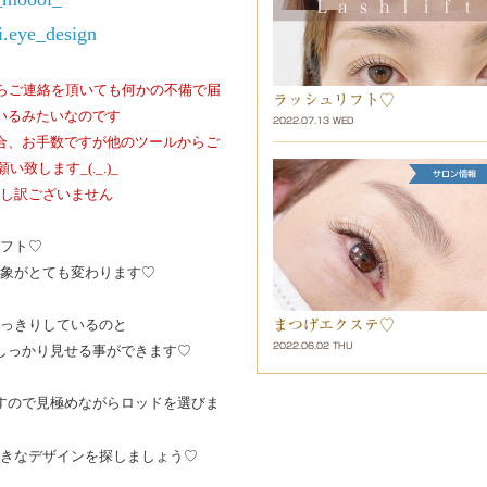
.eye_design
らご連絡を頂いても何かの不備で届
ラッシュリフト♡
いるみたいなのです
2022.07.13 WED
合、お手数ですが
他のツールからご
致します_(._.)_
し訳ございません
フト♡
象がとても変わります♡
っきりしているのと
まつげエクステ♡
2022.06.02 THU
しっかり見せる事ができます♡
すので
見極めながらロッドを選びま
、
きなデザインを探しましょう♡