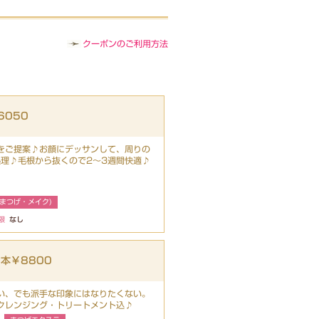
クーポンのご利用方法
6050
をご提案♪お顔にデッサンして、周りの
処理♪毛根から抜くので2～3週間快適♪
まつげ・メイク)
限
なし
本￥8800
い、でも派手な印象にはなりたくない。
クレンジング・トリートメント込♪